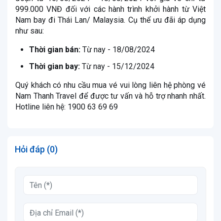
999.000 VNĐ đối với các hành trình khởi hành từ Việt
Nam bay đi Thái Lan/ Malaysia. Cụ thể ưu đãi áp dụng
như sau:
Thời gian bán:
Từ nay - 18/08/2024
Thời gian bay:
Từ nay - 15/12/2024
Quý khách có nhu cầu mua vé vui lòng liên hệ phòng vé
Nam Thanh Travel để được tư vấn và hỗ trợ nhanh nhất.
Hotline liên hệ: 1900 63 69 69
Hỏi đáp (0)