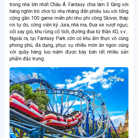
trong nhà lớn nhất Châu Á. Fantasy chia làm 3 tầng với
hàng nghìn trò chơi từ nhẹ nhàng đến phiêu lưu với tổng
cộng gần 100 game miễn phí như phi công Skiver, tháp
rơi tự do, công viên kỷ Jura, nhà ma, Đua xe vượt ngục,
cối xay gió, khu rừng cổ tích, đường đua tử thần 4D, v.v…
Ngoài ra, tại Fantasy Park còn có khu ẩm thực vô cùng
phong phú, đa dạng, phục vụ nhiều món ăn ngon cùng
với quầy hàng lưu niệm được bày bán rất nhiều sản
phẩm đặc trưng.