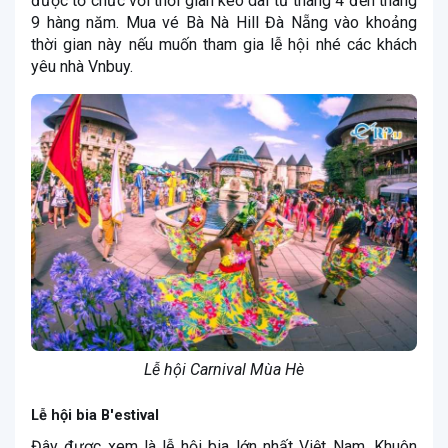
được tổ chức với thời gian kéo dài từ tháng 4 đến tháng
9 hàng năm. Mua vé Bà Nà Hill Đà Nẵng vào khoảng
thời gian này nếu muốn tham gia lễ hội nhé các khách
yêu nhà Vnbuy.
Lễ hội Carnival Mùa Hè
Lễ hội bia B'estival
Đây được xem là lễ hội bia lớn nhất Việt Nam. Khuôn