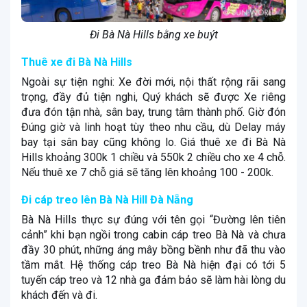
Đi Bà Nà Hills bằng xe buýt
Thuê xe đi Bà Nà Hills
Ngoài sự tiện nghi: Xe đời mới, nội thất rộng rãi sang
trọng, đầy đủ tiện nghi, Quý khách sẽ được Xe riêng
đưa đón tận nhà, sân bay, trung tâm thành phố. Giờ đón
Đúng giờ và linh hoạt tùy theo nhu cầu, dù Delay máy
bay tại sân bay cũng không lo. Giá thuê xe đi Bà Nà
Hills khoảng 300k 1 chiều và 550k 2 chiều cho xe 4 chỗ.
Nếu thuê xe 7 chỗ giá sẽ tăng lên khoảng 100 - 200k.
Đi cáp treo lên Bà Nà Hill Đà Nẵng
Bà Nà Hills thực sự đúng với tên gọi “Đường lên tiên
cảnh” khi bạn ngồi trong cabin cáp treo Bà Nà và chưa
đầy 30 phút, những áng mây bồng bềnh như đã thu vào
tầm mắt. Hệ thống cáp treo Bà Nà hiện đại có tới 5
tuyến cáp treo và 12 nhà ga đảm bảo sẽ làm hài lòng du
khách đến và đi.