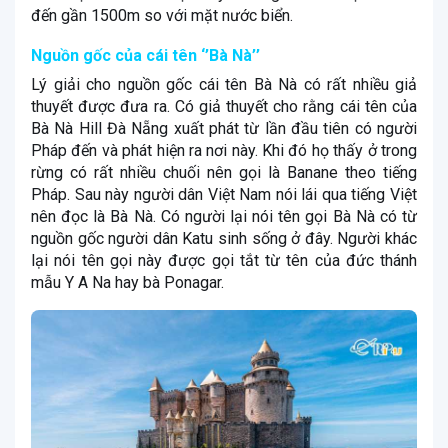
đến gần 1500m so với mặt nước biển.
Nguồn gốc của cái tên ‘’Bà Nà’’
Lý giải cho nguồn gốc cái tên Bà Nà có rất nhiều giả
thuyết được đưa ra. Có giả thuyết cho rằng cái tên của
Bà Nà Hill Đà Nẵng xuất phát từ lần đầu tiên có người
Pháp đến và phát hiện ra nơi này. Khi đó họ thấy ở trong
rừng có rất nhiều chuối nên gọi là Banane theo tiếng
Pháp. Sau này người dân Việt Nam nói lái qua tiếng Việt
nên đọc là Bà Nà. Có người lại nói tên gọi Bà Nà có từ
nguồn gốc người dân Katu sinh sống ở đây. Người khác
lại nói tên gọi này được gọi tắt từ tên của đức thánh
mẫu Y A Na hay bà Ponagar.