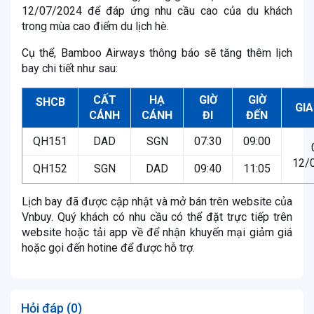
12/07/2024 để đáp ứng nhu cầu cao của du khách
trong mùa cao điểm du lịch hè.
Cụ thể, Bamboo Airways thông báo sẽ tăng thêm lịch
bay chi tiết như sau:
CẤT
HẠ
GIỜ
GIỜ
S
HCB
GIA
CÁNH
CÁNH
ĐI
ĐẾN
QH151
DAD
SGN
07:30
09:00
12/
QH152
SGN
DAD
09:40
11:05
Lịch bay đã được cập nhật và mở bán trên website của
Vnbuy. Quý khách có nhu cầu có thể đặt trực tiếp trên
website hoặc tải app về để nhận khuyến mại giảm giá
hoặc gọi đến hotine để được hỗ trợ.
Hỏi đáp (0)