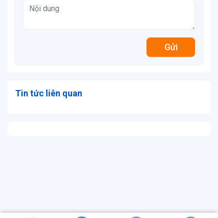
Gửi
Tin tức liên quan