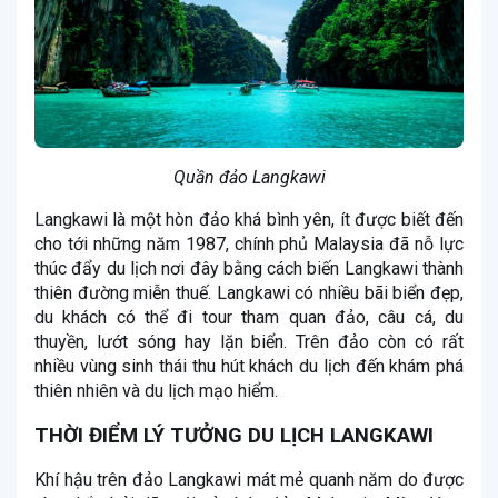
Quần đảo Langkawi
Langkawi là một hòn đảo khá bình yên, ít được biết đến
cho tới những năm 1987, chính phủ Malaysia đã nỗ lực
thúc đẩy du lịch nơi đây bằng cách biến Langkawi thành
thiên đường miễn thuế. Langkawi có nhiều bãi biển đẹp,
du khách có thể đi tour tham quan đảo, câu cá, du
thuyền, lướt sóng hay lặn biển. Trên đảo còn có rất
nhiều vùng sinh thái thu hút khách du lịch đến khám phá
thiên nhiên và du lịch mạo hiểm.
THỜI ĐIỂM LÝ TƯỞNG DU LỊCH LANGKAWI
Khí hậu trên đảo Langkawi mát mẻ quanh năm do được