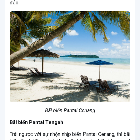
đảo.
Bãi biển Pantai Cenang
Bãi biển Pantai Tengah
Trái ngược với sự nhộn nhịp biển Pantai Cenang, thì bãi