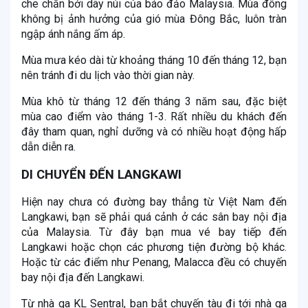
che chắn bởi dãy núi của báo đảo Malaysia. Mùa đông
không bị ảnh hưởng của gió mùa Đông Bắc, luôn tràn
ngập ánh nắng ấm áp.
Mùa mưa kéo dài từ khoảng tháng 10 đến tháng 12, bạn
nên tránh đi du lịch vào thời gian này.
Mùa khô từ tháng 12 đến tháng 3 năm sau, đặc biệt
mùa cao điểm vào tháng 1-3. Rất nhiều du khách đến
đây tham quan, nghỉ dưỡng và có nhiều hoạt động hấp
dẫn diễn ra.
DI CHUYỂN ĐẾN LANGKAWI
Hiện nay chưa có đường bay thẳng từ Việt Nam đến
Langkawi, bạn sẽ phải quá cảnh ở các sân bay nội địa
của Malaysia. Từ đây bạn mua vé bay tiếp đến
Langkawi hoặc chọn các phương tiện đường bộ khác.
Hoặc từ các điểm như Penang, Malacca đều có chuyến
bay nội địa đến Langkawi.
Từ nhà ga KL Sentral, bạn bắt chuyến tàu đi tới nhà ga