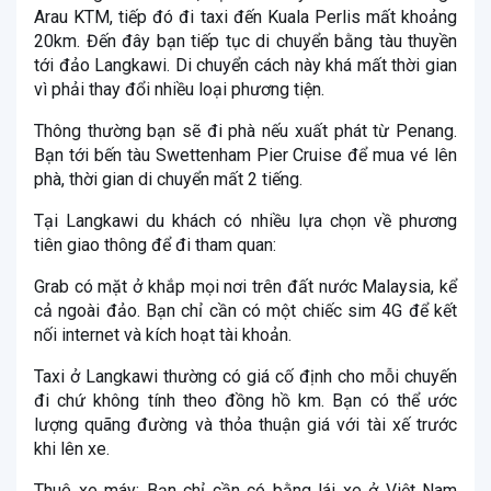
Arau KTM, tiếp đó đi taxi đến Kuala Perlis mất khoảng
20km. Đến đây bạn tiếp tục di chuyển bằng tàu thuyền
tới đảo Langkawi. Di chuyển cách này khá mất thời gian
vì phải thay đổi nhiều loại phương tiện.
Thông thường bạn sẽ đi phà nếu xuất phát từ Penang.
Bạn tới bến tàu Swettenham Pier Cruise để mua vé lên
phà, thời gian di chuyển mất 2 tiếng.
Tại Langkawi du khách có nhiều lựa chọn về phương
tiên giao thông để đi tham quan:
Grab có mặt ở khắp mọi nơi trên đất nước Malaysia, kể
cả ngoài đảo. Bạn chỉ cần có một chiếc sim 4G để kết
nối internet và kích hoạt tài khoản.
Taxi ở Langkawi thường có giá cố định cho mỗi chuyến
đi chứ không tính theo đồng hồ km. Bạn có thể ước
lượng quãng đường và thỏa thuận giá với tài xế trước
khi lên xe.
Thuê xe máy: Bạn chỉ cần có bằng lái xe ở Việt Nam