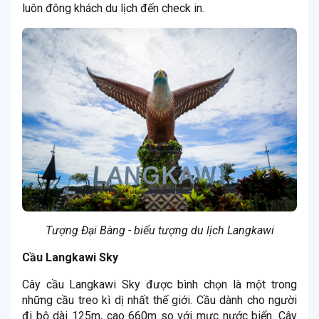
luôn đông khách du lịch đến check in.
Tượng Đại Bàng - biểu tượng du lịch Langkawi
Cầu Langkawi Sky
Cây cầu Langkawi Sky được bình chọn là một trong
những cầu treo kì dị nhất thế giới. Cầu dành cho người
đi bộ dài 125m, cao 660m so với mực nước biển. Cây