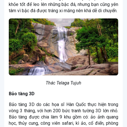
khỏe tốt để leo lên những bậc đá, nhưng bạn cũng yên
tâm vì bậc đá được tráng xi măng nên khá dễ di chuyển.
Thác Telaga Tujuh
Bảo tàng 3D
Bảo tàng 3D do các họa sĩ Hàn Quốc thực hiện trong
vòng 3 tháng, với hơn 200 bức tranh tường 3D lớn nhỏ.
Bảo tàng được chia làm 9 khu gồm có: ảo ảnh quang
học, thủy cung, công viên safari, kì ảo, cổ điển, phòng