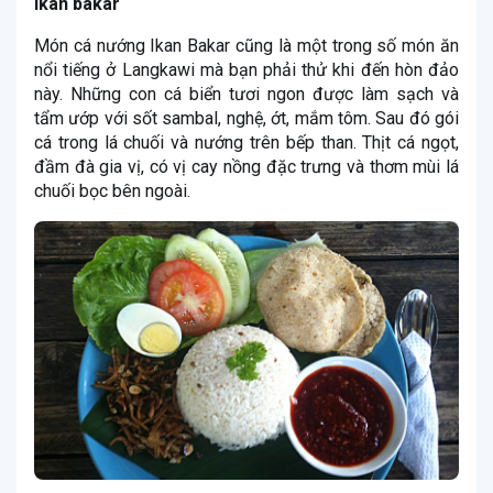
Ikan bakar
Món cá nướng Ikan Bakar cũng là một trong số món ăn
nổi tiếng ở Langkawi mà bạn phải thử khi đến hòn đảo
này. Những con cá biển tươi ngon được làm sạch và
tẩm ướp với sốt sambal, nghệ, ớt, mắm tôm. Sau đó gói
cá trong lá chuối và nướng trên bếp than. Thịt cá ngọt,
đầm đà gia vị, có vị cay nồng đặc trưng và thơm mùi lá
chuối bọc bên ngoài.