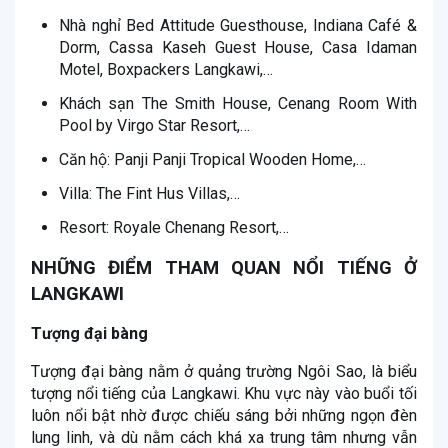
Nhà nghỉ Bed Attitude Guesthouse, Indiana Café &
Dorm, Cassa Kaseh Guest House, Casa Idaman
Motel, Boxpackers Langkawi,…
Khách sạn The Smith House, Cenang Room With
Pool by Virgo Star Resort,…
Căn hộ: Panji Panji Tropical Wooden Home,…
Villa: The Fint Hus Villas,…
Resort: Royale Chenang Resort,…
NHỮNG ĐIỂM THAM QUAN NỔI TIẾNG Ở
LANGKAWI
Tượng đại bàng
Tượng đại bàng nằm ở quảng trường Ngôi Sao, là biểu
tượng nổi tiếng của Langkawi. Khu vực này vào buổi tối
luôn nổi bật nhờ được chiếu sáng bởi những ngọn đèn
lung linh, và dù nằm cách khá xa trung tâm nhưng vẫn