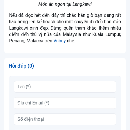
Món ăn ngon tại Langkawi
Nếu đã đọc hết đến đây thì chắc hẳn giờ bạn đang rất
hào hứng lên kế hoạch cho một chuyến đi đến hòn đảo
Langkawi xinh đẹp. Đừng quên tham khảo thêm nhiều
điểm đến thú vị nữa của Malaysia như Kuala Lumpur,
Penang, Malacca trên
Vnbuy
nhé.
Hỏi đáp (0)