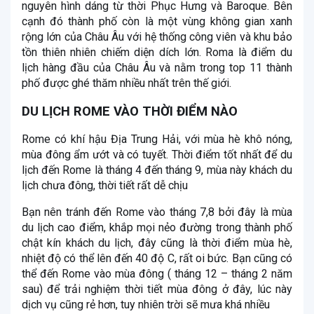
nguyên hình dáng từ thời Phục Hưng và Baroque. Bên
cạnh đó thành phố còn là một vùng không gian xanh
rộng lớn của Châu Âu với hệ thống công viên và khu bảo
tồn thiên nhiên chiếm diện dích lớn. Roma là điểm du
lịch hàng đầu của Châu Âu và nằm trong top 11 thành
phố được ghé thăm nhiều nhất trên thế giới.
DU LỊCH ROME VÀO THỜI ĐIỂM NÀO
Rome có khí hậu Địa Trung Hải, với mùa hè khô nóng,
mùa đông ẩm ướt và có tuyết. Thời điểm tốt nhất để du
lịch đến Rome là tháng 4 đến tháng 9, mùa này khách du
lịch chưa đông, thời tiết rất dễ chịu
Bạn nên tránh đến Rome vào tháng 7,8 bởi đây là mùa
du lịch cao điểm, khắp mọi nẻo đường trong thành phố
chật kín khách du lịch, đây cũng là thời điểm mùa hè,
nhiệt độ có thể lên đến 40 độ C, rất oi bức. Bạn cũng có
thể đến Rome vào mùa đông ( tháng 12 – tháng 2 năm
sau) để trải nghiệm thời tiết mùa đông ở đây, lúc này
dịch vụ cũng rẻ hơn, tuy nhiên trời sẽ mưa khá nhiều