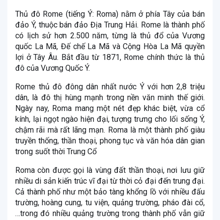
Thủ đô Rome (tiếng Ý: Roma) nằm ở phía Tây của bán
đảo Ý, thuộc bán đảo Địa Trung Hải. Rome là thành phố
có lịch sử hơn 2.500 năm, từng là thủ đổ của Vương
quốc La Mã, Đế chế La Mã và Cộng Hòa La Mã quyền
lợi ở Tây Âu. Bắt đầu từ 1871, Rome chính thức là thủ
đô của Vương Quốc Ý.
Rome thủ đô đông dân nhất nước Ý với hơn 2,8 triệu
dân, là đô thị hùng mạnh trong nền văn minh thế giới.
Ngày nay, Roma mang một nét đẹp khác biệt, vừa cổ
kính, lại ngọt ngào hiện đại, tượng trưng cho lối sống Ý,
chậm rãi mà rất lãng mạn. Roma là một thành phố giàu
truyền thống, thần thoại, phong tục và văn hóa dân gian
trong suốt thời Trung Cổ
Roma còn được gọi là vùng đất thần thoại, nơi lưu giữ
nhiều di sản kiến trúc vĩ đại từ thời cỏ đại đến trung đại.
Cả thành phố như một bảo tàng khổng lồ với nhiều đấu
trường, hoàng cung, tu viện, quảng trường, pháo đài cổ,
…trong đó nhiều quảng trường trong thành phố vẫn giữ