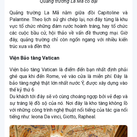
Quảng trường La Mã cổ đại
Quảng trường La Mã nằm giữa đồi Capitoline và
Palantine. Theo lịch sử ghi chép lại, nơi đây từng là khu
vực tổ chức những đám rước hoành tráng, hay tổ chức
các cuộc bầu cử, hội thảo về vấn đề thương mại. Giờ
đây, quảng trường chỉ còn ngổn ngang với nhiều kiến
trúc xưa và đền thờ.
Viện Bảo tàng Vatican
Viện bảo tàng Vatican là điểm đến bạn nhất định phải
ghé qua khi đến Rome, vé vào cửa là miễn phí. Đây là
bảo tàng nghệ thật lớn nhất nước Ý, được xây dựng vào
thế kỷ thứ 6
Du khách tới đây sẽ vô cùng choáng ngợp bởi vẻ đẹp và
sự tráng lệ đồ sộ của nó. Nơi đây là kho tàng không lồ
với những công trình nghệ thuật nổi tiếng của tác gia nổi
tiếng như: leona Da vinci, Giotto, Rapheal.