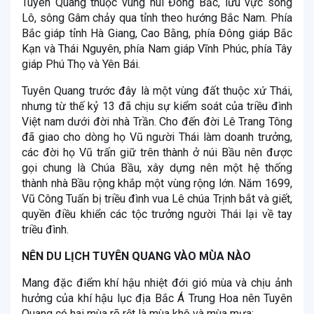
Tuyên Quang thuộc vùng núi Đông Bắc, lưu vực sông
Lô, sông Gâm chảy qua tỉnh theo hướng Bắc Nam. Phía
Bắc giáp tỉnh Hà Giang, Cao Bằng, phía Đông giáp Bắc
Kạn và Thái Nguyên, phía Nam giáp Vĩnh Phúc, phía Tây
giáp Phú Thọ và Yên Bái.
Tuyên Quang trước đây là một vùng đất thuộc xứ Thái,
nhưng từ thế kỷ 13 đã chịu sự kiểm soát của triều đình
Việt nam dưới đời nhà Trần. Cho đến đời Lê Trang Tông
đã giao cho dòng họ Vũ người Thái làm doanh trưởng,
các đời họ Vũ trấn giữ trên thành ở núi Bầu nên được
gọi chung là Chúa Bầu, xây dựng nên một hệ thống
thành nhà Bầu rộng khắp một vùng rộng lớn. Năm 1699,
Vũ Công Tuấn bị triều đình vua Lê chúa Trịnh bắt và giết,
quyền điều khiển các tộc trưởng người Thái lại về tay
triều đình.
NÊN DU LỊCH TUYÊN QUANG VÀO MÙA NÀO
Mang đặc điểm khí hậu nhiệt đới gió mùa và chịu ảnh
hưởng của khí hậu lục địa Bắc Á Trung Hoa nên Tuyên
Quang có hai mùa rõ rệt là mùa khô và mùa mưa: