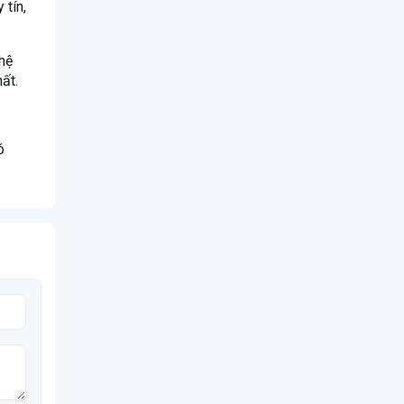
tín,
hệ
ất.
ó