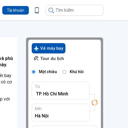
Tài khoản
Vé máy bay
và phù
Tour du lịch
này.
Một chiều
Khứ hồi
ến bay
 có cơ
Từ
p với
Đến