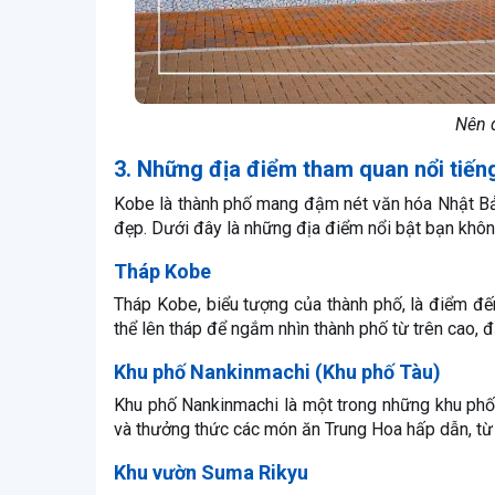
Nên 
3. Những địa điểm tham quan nổi tiến
Kobe là thành phố mang đậm nét văn hóa Nhật Bản
đẹp. Dưới đây là những địa điểm nổi bật bạn khôn
Tháp Kobe
Tháp Kobe, biểu tượng của thành phố, là điểm đ
thể lên tháp để ngắm nhìn thành phố từ trên cao, đặ
Khu phố Nankinmachi (Khu phố Tàu)
Khu phố Nankinmachi là một trong những khu phố
và thưởng thức các món ăn Trung Hoa hấp dẫn, t
Khu vườn Suma Rikyu