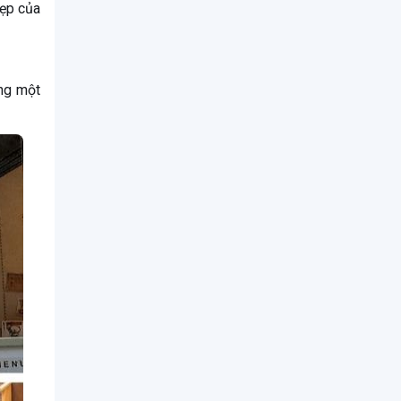
đẹp của
ởng một