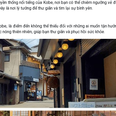
yền thống nổi tiếng của Kobe, nơi bạn có thể chiêm ngưỡng vẻ 
ây là nơi lý tưởng để thư giãn và tìm lại sự bình yên.
obe, là điểm đến không thể thiếu đối với những ai muốn tận hư
c nóng thiên nhiên, giúp bạn thư giãn và phục hồi sức khỏe.