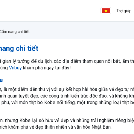
Trợ giúp
Cẩm nang chi tiết
ang chi tiết
ời gian lý tưởng để du lịch, các địa điểm tham quan nổi bật, ẩm t
 Cùng
Vnbuy
khám phá ngay tại đây!
be
, là một điểm đến thú vị với sự kết hợp hài hòa giữa vẻ đẹp tự n
nh quan tuyệt đẹp, các công trình kiến trúc độc đáo, và không kh
 phú, với món thịt bò Kobe nổi tiếng, một trong những loại thịt 
n, nhưng Kobe lại sở hữu vẻ đẹp và những trải nghiệm riêng biệ
hích khám phá vẻ đẹp thiên nhiên và văn hóa Nhật Bản.