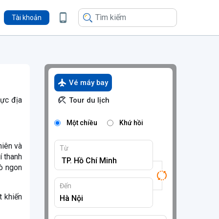
Tài khoản
Vé máy bay
hực địa
Tour du lịch
Một chiều
Khứ hồi
hiên và
Từ
í thanh
bò ngon
Đến
t khiến