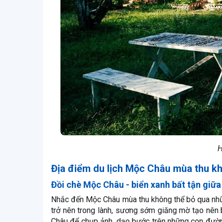
H
Địa điểm du lịch Mộc Châu mùa thu kh
Đồi chè Mộc Châu - biển xanh bất tận giữ
Nhắc đến Mộc Châu mùa thu không thể bỏ qua nhữn
trở nên trong lành, sương sớm giăng mờ tạo nên 
Châu để chụp ảnh, dạo bước trên những con đườn