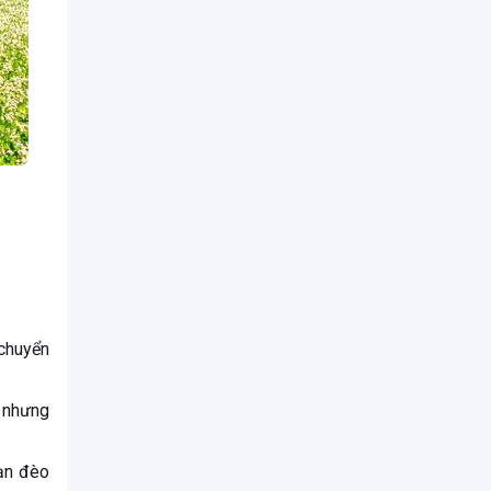
 chuyển
p nhưng
oạn đèo