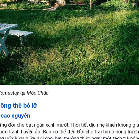
omestay tại Mộc Châu
ông thể bỏ lỡ
a cao nguyên
g đồi chè bạt ngàn xanh mướt. Thời tiết dịu nhẹ khiến không gi
bức tranh huyền ảo. Bạn có thể đến Đồi chè trái tim ở nông trư
g uốn lượn giữa đồi chè, hay thưởng thức ngay một tách trà nó