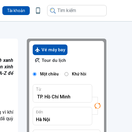
Tài khoản
Vé máy bay
è xanh
Tour du lịch
ên xinh
A-Z để
Một chiều
Khứ hồi
Từ
 vì khí
Đến
 dã quỳ