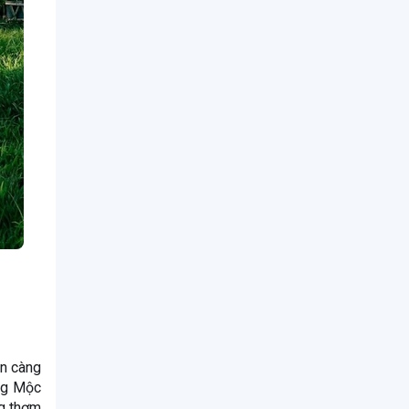
an càng
ờng Mộc
ng thơm