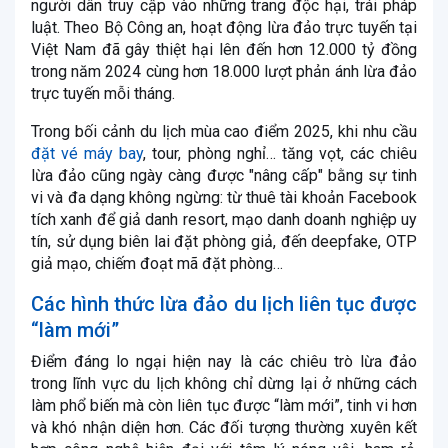
người dân truy cập vào những trang độc hại, trái pháp
luật. Theo Bộ Công an, hoạt động lừa đảo trực tuyến tại
Việt Nam đã gây thiệt hại lên đến hơn 12.000 tỷ đồng
trong năm 2024 cùng hơn 18.000 lượt phản ánh lừa đảo
trực tuyến mỗi tháng.
Trong bối cảnh du lịch mùa cao điểm 2025, khi nhu cầu
đặt vé máy bay
, tour, phòng nghỉ… tăng vọt, các chiêu
lừa đảo cũng ngày càng được "nâng cấp" bằng sự tinh
vi và đa dạng không ngừng: từ thuê tài khoản Facebook
tích xanh để giả danh resort, mạo danh doanh nghiệp uy
tín, sử dụng biên lai đặt phòng giả, đến deepfake, OTP
giả mạo, chiếm đoạt mã đặt phòng…
Các hình thức lừa đảo du lịch liên tục được
“làm mới”
Điểm đáng lo ngại hiện nay là các chiêu trò lừa đảo
trong lĩnh vực du lịch không chỉ dừng lại ở những cách
làm phổ biến mà còn liên tục được “làm mới”, tinh vi hơn
và khó nhận diện hơn. Các đối tượng thường xuyên kết