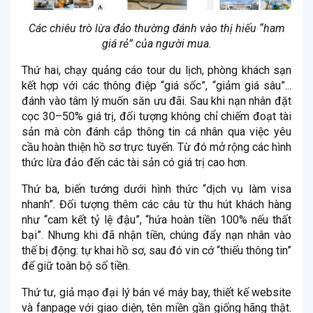
Các chiêu trò lừa đảo thường đánh vào thị hiếu “ham
giá rẻ” của người mua.
Thứ hai, chạy quảng cáo tour du lịch, phòng khách sạn
kết hợp với các thông điệp “giá sốc”, “giảm giá sâu”...
đánh vào tâm lý muốn săn ưu đãi. Sau khi nạn nhân đặt
cọc 30–50% giá trị, đối tượng không chỉ chiếm đoạt tài
sản mà còn đánh cắp thông tin cá nhân qua việc yêu
cầu hoàn thiện hồ sơ trực tuyến. Từ đó mở rộng các hình
thức lừa đảo đến các tài sản có giá trị cao hơn.
Thứ ba, biến tướng dưới hình thức “dịch vụ làm visa
nhanh”. Đối tượng thêm các câu từ thu hút khách hàng
như “cam kết tỷ lệ đậu”, “hứa hoàn tiền 100% nếu thất
bại”. Nhưng khi đã nhận tiền, chúng đẩy nạn nhân vào
thế bị động: tự khai hồ sơ, sau đó vin cớ “thiếu thông tin”
để giữ toàn bộ số tiền.
Thứ tư, giả mạo đại lý bán vé máy bay, thiết kế website
và fanpage với giao diện, tên miền gần giống hãng thật.