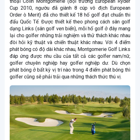
thoại Colin Montgomerie (đội trưởng European Ryder
Cup 2010, ngườu đã giành 8 cúp vô địch European
Order ò Merit) đã cho thiết kế 18 hố golf đạt chuẩn thi
đấu Quốc Tế. Được thiết kế theo phong cách sân golf
dạng Links (sân golf ven biển), mỗi hố golf ở đây mang
lại cho golfer những trải nghiệm và thử thách khác nhau
đòi hỏi kỹ thuật và chiến thuật khác nhau. Với 4 điểm
phát bóng có độ dài khác nhau, Montgomerie Golf Links
đáp ứng được nhu cầu của tất cả các golfer nam/nữ,
golfer chuyên nghiệp hay golfer nghiệp dư. Dù chọn
phát bóng ở bất kỳ vị trí nào trong 4 điểm phát bóng thì
golfer cũng sẽ phải trải qua những thách thức thú vị.