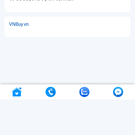
VNBuy.vn
VNBuy - ứng dụng đặt vé máy bay
&
tour du lịch