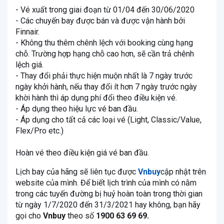
- Vé xuất trong giai đoạn từ 01/04 đến 30/06/2020
- Các chuyến bay được bán và được vận hành bởi
Finnair.
- Không thu thêm chênh lệch với booking cùng hạng
chỗ. Trường hợp hạng chỗ cao hơn, sẽ cần trả chênh
lệch giá.
- Thay đổi phải thực hiện muộn nhất là 7 ngày trước
ngày khởi hành, nếu thay đổi ít hơn 7 ngày trước ngày
khời hành thì áp dụng phí đổi theo điều kiện vé.
- Áp dụng theo hiệu lực vé ban đầu.
- Áp dụng cho tất cả các loại vé (Light, Classic/Value,
Flex/Pro etc.)
Hoàn vé theo điều kiện giá vé ban đầu.
Lịch bay của hãng sẽ liên tục được
Vnbuy
cập nhật trên
website của mình. Để biết lịch trình của mình có nằm
trong các tuyến đường bị huỷ hoàn toàn trong thời gian
từ ngày 1/7/2020 đến 31/3/2021 hay không, bạn hãy
gọi cho
Vnbuy
theo số
1900 63 69 69.