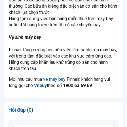
thường. Các bữa ăn kiêng đặc biệt vẫn có sẵn cho hành
khách lựa chọn trước.
Hãng tạm dừng việc bán hang miễn thuế trên máy bay
hoặc đặt hàng trước trên tất cả các chuyến bay.
Vệ sinh máy bay
Finnair tăng cường hơn nữa việc làm sạch trên máy bay,
với trọng tâm đặc biệt vào các khu vực cảm ứng cao.
Hãng cung cấp khăn lau khử trùng có sẵn cho hành
khách trên tàu.
Mọi nhu cầu mua
vé máy bay
Finnair, khách hàng vui
lòng gọi cho
Vnbuy
theo số
1900 63 69 69
Hỏi đáp (0)