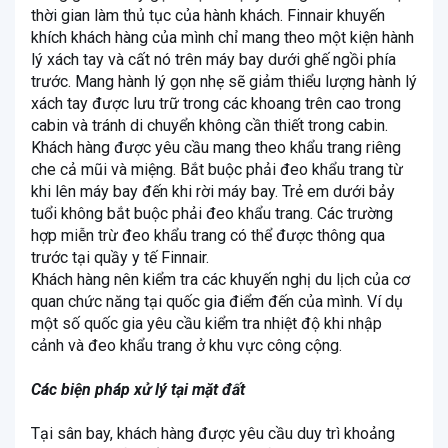
thời gian làm thủ tục của hành khách. Finnair khuyến
khích khách hàng của mình chỉ mang theo một kiện hành
lý xách tay và cất nó trên máy bay dưới ghế ngồi phía
trước. Mang hành lý gọn nhẹ sẽ giảm thiểu lượng hành lý
xách tay được lưu trữ trong các khoang trên cao trong
cabin và tránh di chuyển không cần thiết trong cabin.
Khách hàng được yêu cầu mang theo khẩu trang riêng
che cả mũi và miệng. Bắt buộc phải đeo khẩu trang từ
khi lên máy bay đến khi rời máy bay. Trẻ em dưới bảy
tuổi không bắt buộc phải đeo khẩu trang. Các trường
hợp miễn trừ đeo khẩu trang có thể được thông qua
trước tại quầy y tế Finnair.
Khách hàng nên kiểm tra các khuyến nghị du lịch của cơ
quan chức năng tại quốc gia điểm đến của mình. Ví dụ
một số quốc gia yêu cầu kiểm tra nhiệt độ khi nhập
cảnh và đeo khẩu trang ở khu vực công cộng.
Các biện pháp xử lý tại mặt đất
Tại sân bay, khách hàng được yêu cầu duy trì khoảng