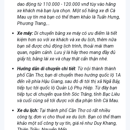
dao động từ 110.000 - 120.000 vnđ tùy vào hãng
xe khách mà bạn lựa chọn. Một số hãng xe đi Cà
Mau uy tín mà bạn có thể tham khảo là Tuấn Hưng,
Phương Trang,…
Xe máy:
Di chuyển bằng xe máy có ưu điểm là tiết
kiệm hơn so với xe khách và xe du lịch, thêm nữa
bạn sẽ được chủ động lịch trình, thoải mái tham
quan, ngắm cảnh. Lưu ý là hãy theo mang đầy đủ
giấy tờ, bằng lái xe và chạy thật cẩn thận nhé.
Hướng dẫn di chuyển chi tiết
: Từ nội thành thành
phố Cần Thơ, bạn di chuyển theo hướng quốc lộ 1A
đến về phía Hậu Giang, sau đó đi tới thị xã Ngã Bảy,
tiếp tục tới quốc lộ Quản Lộ Phụ Hiệp. Từ đây bạn
tiếp tục di chuyển qua tỉnh Sóc Trăng, tỉnh Bạc Liêu
và cuối cùng sẽ tới được với địa phận tỉnh Cà Mau.
Xe du lịch:
Tại thành phố Cần Thơ có rất nhiều
công ty, đơn vị cho thuê xe du lịch. Bạn có thể tham
khảo một số công ty uy tín, giá rẻ như Duy Khang,
Thiên Triều, Nguyễn Mến…