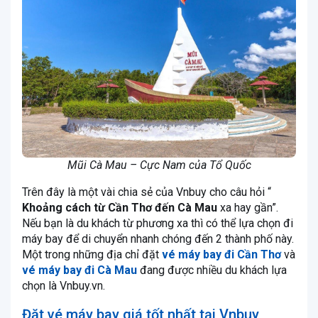
Mũi Cà Mau – Cực Nam của Tổ Quốc
Trên đây là một vài chia sẻ của Vnbuy cho câu hỏi “
Khoảng cách từ Cần Thơ đến Cà Mau
xa hay gần”.
Nếu bạn là du khách từ phương xa thì có thể lựa chọn đi
máy bay để di chuyển nhanh chóng đến 2 thành phố này.
Một trong những địa chỉ đặt
vé máy bay đi Cần Thơ
và
vé máy bay đi Cà Mau
đang được nhiều du khách lựa
chọn là Vnbuy.vn.
Đặt vé máy bay giá tốt nhất tại Vnbuy