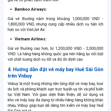
Bamboo Airways:
Giá vé thường nằm trong khoảng 1,000,000 VND -
1,800,000 VND, nhưng cung cấp nhiều dịch vụ tiện ích
hơn so với VietJet Air.
Vietnam Airlines:
Giá vé thường cao hơn, từ 1,200,000 VND - 2,000,000
VND. Là hãng hàng không quốc gia nên hãng lại nổi bật
với chất lượng dịch vụ tốt và độ ổn định cao.
4. Hướng dẫn đặt vé máy bay Huế Sài Gòn
trên Vnbuy
Vnbuy là một trong những nền tảng đặt vé máy bay, tour
du lịch và phòng khách sạn trực tuyến uy tín và phổ biến
tại Việt Nam. Với giao diện thân thiện, dễ sử dụng và
kho vé máy bay đa dạng từ nhiều hãng hàng không khác
nhau, Vnbuy giúp bạn dễ dàng tìm kiếm vé máy bay Huế
Sài Gòn giá rẻ.