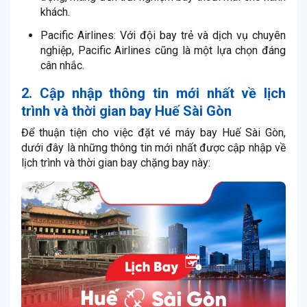
khách.
Pacific Airlines: Với đội bay trẻ và dịch vụ chuyên
nghiệp, Pacific Airlines cũng là một lựa chọn đáng
cân nhắc.
2. Cập nhập thông tin mới nhất về lịch
trình và thời gian bay Huế Sài Gòn
Để thuận tiện cho việc đặt vé máy bay Huế Sài Gòn,
dưới đây là những thông tin mới nhất được cập nhập về
lịch trình và thời gian bay chặng bay này: