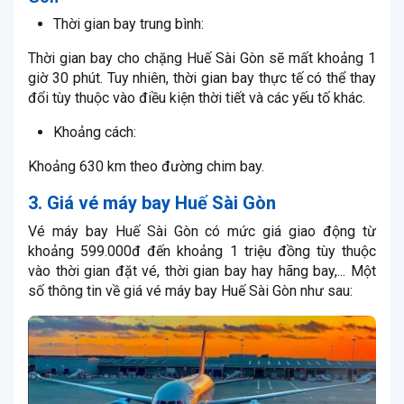
Thời gian bay trung bình:
Thời gian bay cho chặng Huế Sài Gòn sẽ mất khoảng 1
giờ 30 phút. Tuy nhiên, thời gian bay thực tế có thể thay
đổi tùy thuộc vào điều kiện thời tiết và các yếu tố khác.
Khoảng cách:
Khoảng 630 km theo đường chim bay.
3. Giá vé máy bay Huế Sài Gòn
Vé máy bay Huế Sài Gòn có mức giá giao động từ
khoảng 599.000đ đến khoảng 1 triệu đồng tùy thuộc
vào thời gian đặt vé, thời gian bay hay hãng bay,... Một
số thông tin về giá vé máy bay Huế Sài Gòn như sau: