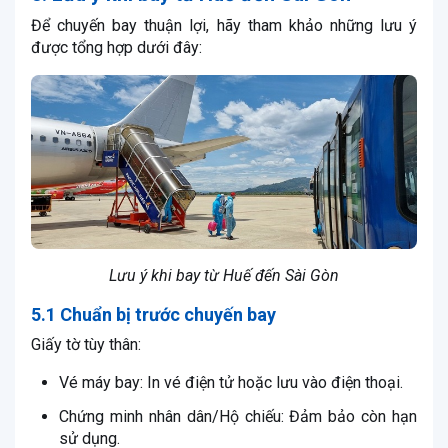
Để chuyến bay thuận lợi, hãy tham khảo những lưu ý
được tổng hợp dưới đây:
Lưu ý khi bay từ Huế đến Sài Gòn
5.1 Chuẩn bị trước chuyến bay
Giấy tờ tùy thân:
Vé máy bay: In vé điện tử hoặc lưu vào điện thoại.
Chứng minh nhân dân/Hộ chiếu: Đảm bảo còn hạn
sử dụng.