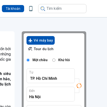
Tài khoản
Vé máy bay
uốn bởi
Tour du lịch
 những
uốc gia
Một chiều
Khứ hồi
Từ
h siêu
n hảo,
du lịch
Đến
này còn