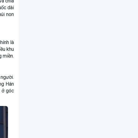
và chia
uốc dài
núi non
hính là
iều khu
g miền.
 người.
ếng Hán
g ở góc