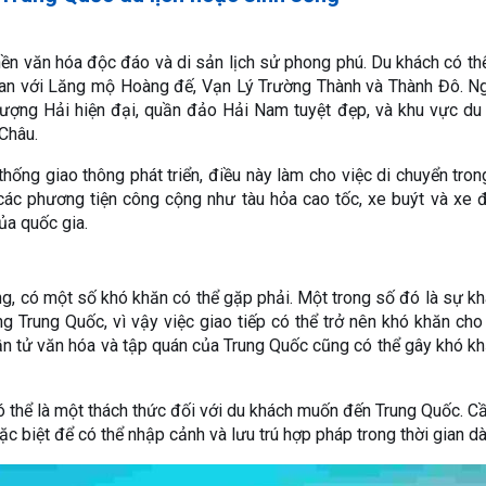
nền văn hóa độc đáo và di sản lịch sử phong phú. Du khách có t
i'an với Lăng mộ Hoàng đế, Vạn Lý Trường Thành và Thành Đô. Ng
ượng Hải hiện đại, quần đảo Hải Nam tuyệt đẹp, và khu vực du 
Châu.
thống giao thông phát triển, điều này làm cho việc di chuyển tro
các phương tiện công cộng như tàu hỏa cao tốc, xe buýt và xe 
ủa quốc gia.
ống, có một số khó khăn có thể gặp phải. Một trong số đó là sự kh
g Trung Quốc, vì vậy việc giao tiếp có thể trở nên khó khăn ch
hần tử văn hóa và tập quán của Trung Quốc cũng có thể gây khó k
 có thể là một thách thức đối với du khách muốn đến Trung Quốc. C
c biệt để có thể nhập cảnh và lưu trú hợp pháp trong thời gian dà