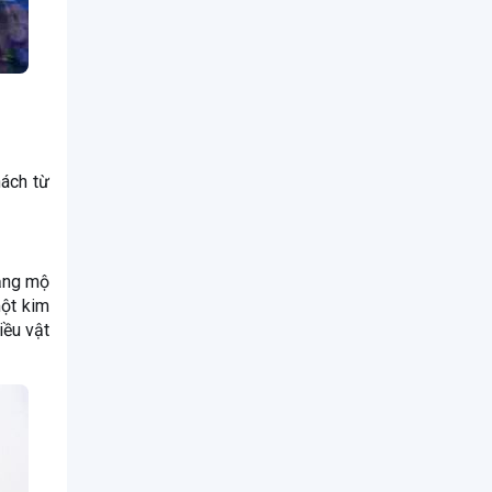
hách từ
Lăng mộ
ột kim
iều vật