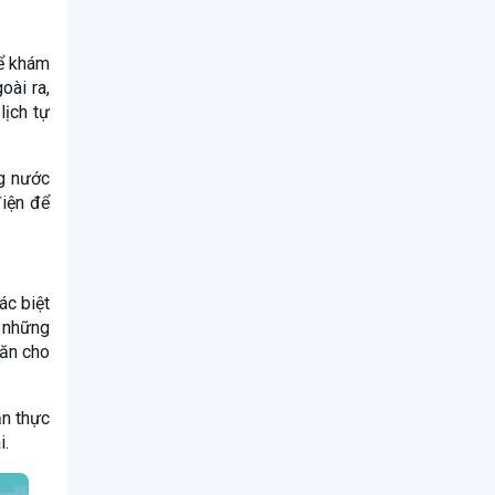
hể khám
oài ra,
lịch tự
ng nước
điện để
ác biệt
o những
hăn cho
ần thực
i.