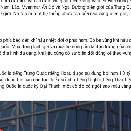
o gồm đất liền và các đảo. Nó giáp biển Đông và biển Hoa Đông, 
t Nam, Lào, Myanmar, Ấn Độ và Nga. Đường biên giới của Trung Q
ế giới. Nó tạo ra một hệ thống phức tạp của các vùng biên giới, 
ở phía bắc đến khí hậu nhiệt đới ở phía nam. Có ba vùng khí hậu c
Quốc. Mùa đông lạnh giá và mùa hè nóng ẩm là đặc trưng của nh
có địa hình đa dạng, khí hậu cũng có sự biến đổi đáng kể theo vùn
uốc là tiếng Trung Quốc (tiếng Hoa), được sử dụng bởi hơn 1,3 tỷ
dụng bởi các dân tộc thiểu số, như tiếng Uighur, tiếng Thái, ti
ung Quốc là quốc kỳ Đại Thanh, một cờ đỏ có ngôi sao màu vàn