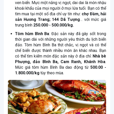
ven biển. Mực một nắng vị ngọt, dai dai là món nhậu
khoái khẩu của mọi người ở mọi lứa tuổi. Bạn có thể
tìm mua tại một số địa chỉ uy tín như:
chợ Đầm, hải
sản Hương Trang; 144 Dã Tượng
… với mức giá
trung bình
250.000 - 500.000/kg.
Tôm hùm Bình Ba
: Đặc sản này đã gây sốt trong
thời gian dài với những người yêu thích du lịch biển
đảo. Tôm hùm Bình Ba thịt chắc, vị ngọt và có thể
chế biến được thành nhiều món ăn khác nhau. Bạn
có thể tìm kiếm món đặc sản này ở địa chỉ:
Nhà bè
Phượng, đảo Bình Ba, Cam Ranh, Khánh Hòa
.
Mức giá tôm hùm Bình Ba dao động từ
500.00 -
1.800.000/kg
tùy theo mùa
.