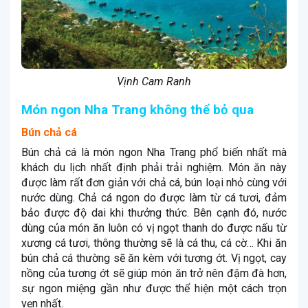
Vịnh Cam Ranh
Món ngon Nha Trang không thể bỏ qua
Bún chả cá
Bún chả cá là món ngon Nha Trang phổ biến nhất mà
khách du lịch nhất định phải trải nghiệm. Món ăn này
được làm rất đơn giản với chả cá, bún loại nhỏ cùng với
nước dùng. Chả cá ngon do được làm từ cá tươi, đảm
bảo được độ dai khi thưởng thức. Bên cạnh đó, nước
dùng của món ăn luôn có vị ngọt thanh do được nấu từ
xương cá tươi, thông thường sẽ là cá thu, cá cờ… Khi ăn
bún chả cá thường sẽ ăn kèm với tương ớt. Vị ngọt, cay
nồng của tương ớt sẽ giúp món ăn trở nên đậm đà hơn,
sự ngon miệng gần như được thể hiện một cách trọn
vẹn nhất.