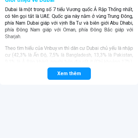
Giới thiệu về Dubai
Dubai là một trong số 7 tiểu Vương quốc Ả Rập Thống nhất,
có tên gọi tắt là UAE. Quốc gia này nằm ở vùng Trung Đông,
phía Nam Dubai giáp với vịnh Ba Tư và biên giới Abu Dhabi,
phía Đông Nam giáp với Oman, phía Đông Bắc giáp với
Sharjah.
Theo tìm hiểu của Vnbuy.vn thì dân cư Dubai chủ yếu là nhập
cư (42,3% là Ấn Độ, 7,5% là Bangladesh, 13,3% là Pakistan,
9,1% là Ả Rập khác), người bản địa rất ít (Chỉ khoảng 17%).
Tôn giáo ở đây phần lớn là Hindu, Kito, Bahai, Phật giáo,
Xem thêm
Sikh…
Không những vậy tại Dubai còn tồn tại rất nhiều nguyên tắc
mà du khách cần nắm được để tránh những tình huống phát
sinh không đáng có. Chi tiết hơn sẽ được chúng tôi trình bày
ở những phần sau của bài viết này nhé.