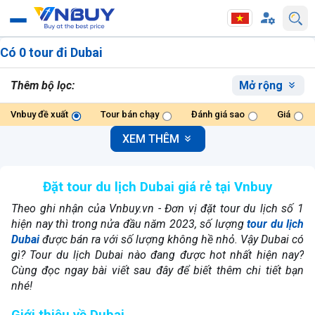
Có 0 tour đi Dubai
Thêm bộ lọc:
Mở rộng
Vnbuy đề xuất
Tour bán chạy
Đánh giá sao
Giá
XEM THÊM
Đặt tour du lịch Dubai giá rẻ tại Vnbuy
Theo ghi nhận của Vnbuy.vn - Đơn vị đặt tour du lịch số 1
hiện nay thì trong nửa đầu năm 2023, số lượng
tour
du lịch
Dubai
được bán ra với số lượng không hề nhỏ. Vậy Dubai có
gì? Tour du lịch Dubai nào đang được hot nhất hiện nay?
Cùng đọc ngay bài viết sau đây để biết thêm chi tiết bạn
nhé!