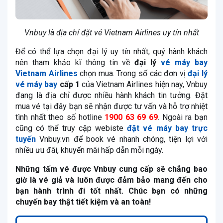
Vnbuy là địa chỉ đặt vé Vietnam Airlines uy tín nhất
Để có thể lựa chọn đại lý uy tín nhất, quý hành khách
nên tham khảo kĩ thông tin về
đại lý
vé máy bay
Vietnam Airlines
chọn mua. Trong số các đơn vị
đại lý
vé máy bay
cấp 1
của Vietnam Airlines hiện nay, Vnbuy
đang là địa chỉ được nhiều hành khách tin tưởng. Đặt
mua vé tại đây bạn sẽ nhận được tư vấn và hỗ trợ nhiệt
tình nhất theo số hotline
1900 63 69 69
. Ngoài ra bạn
cũng có thể truy cập webiste
đặt vé máy bay trực
tuyến
Vnbuy.vn để book vé nhanh chóng, tiện lợi với
nhiều ưu đãi, khuyến mãi hấp dẫn mỗi ngày.
Những tấm vé được Vnbuy cung cấp sẽ chẳng bao
giờ là vé giả và luôn được đảm bảo mang đến cho
bạn hành trình đi tốt nhất. Chúc bạn có những
chuyến bay thật tiết kiệm và an toàn!