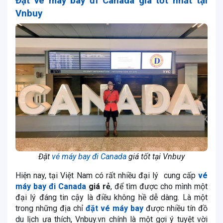
Đặt vé máy bay
đi Canada giá tốt nhất tại
Vnbuy
Đặt
vé máy bay đi Canada
giá tốt tại Vnbuy
Hiện nay, tại Việt Nam có rất nhiều đại lý cung cấp
vé
máy bay đi Canada
giá rẻ
, để tìm được cho mình một
đại lý đáng tin cậy là điều không hề dễ dàng. Là một
trong những địa chỉ
đặt vé máy bay
được nhiều tín đồ
du lịch ưa thích, Vnbuy.vn chính là một gợi ý tuyệt vời