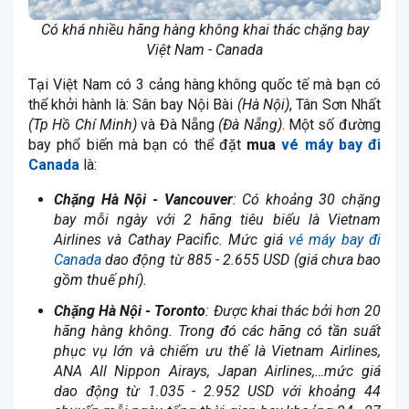
Có khá nhiều hãng hàng không khai thác chặng bay
Việt Nam - Canada
Tại Việt Nam có 3 cảng hàng không quốc tế mà bạn có
thể khởi hành là: Sân bay Nội Bài
(Hà Nội)
, Tân Sơn Nhất
(Tp Hồ Chí Minh)
và Đà Nẵng
(Đà Nẵng)
. Một số đường
bay phổ biến mà bạn có thể đặt
mua
vé máy bay đi
Canada
là:
Chặng Hà Nội - Vancouver
: Có khoảng 30 chặng
bay mỗi ngày với 2 hãng tiêu biểu là Vietnam
Airlines và Cathay Pacific. Mức giá
vé máy bay đi
Canada
dao động từ 885 - 2.655 USD (giá chưa bao
gồm thuế phí).
Chặng Hà Nội - Toronto
: Được khai thác bởi hơn 20
hãng hàng không. Trong đó các hãng có tần suất
phục vụ lớn và chiếm ưu thế là Vietnam Airlines,
ANA All Nippon Airays, Japan Airlines,…mức giá
dao động từ 1.035 - 2.952 USD với khoảng 44