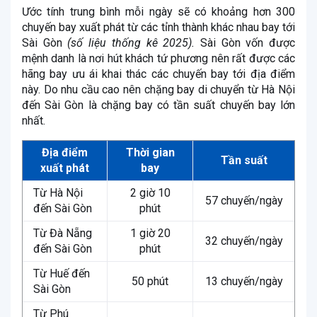
Ước tính trung bình mỗi ngày sẽ có khoảng hơn 300
chuyến bay xuất phát từ các tỉnh thành khác nhau bay tới
Sài Gòn
(số liệu thống kê 2025).
Sài Gòn vốn được
mệnh danh là nơi hút khách tứ phương nên rất được các
hãng bay ưu ái khai thác các chuyến bay tới địa điểm
này. Do nhu cầu cao nên chặng bay di chuyển từ Hà Nội
đến Sài Gòn là chặng bay có tần suất chuyến bay lớn
nhất.
Địa điểm
Thời gian
Tần suất
xuất phát
bay
Từ Hà Nội
2 giờ 10
57 chuyến/ngày
đến Sài Gòn
phút
Từ Đà Nẵng
1 giờ 20
32 chuyến/ngày
đến Sài Gòn
phút
Từ Huế đến
50 phút
13 chuyến/ngày
Sài Gòn
Từ Phú