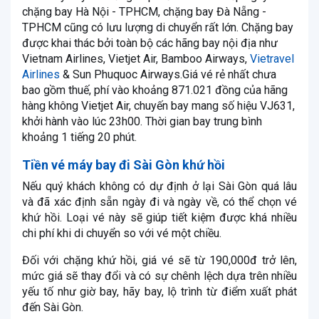
chặng bay Hà Nội - TPHCM, chặng bay Đà Nẵng -
TPHCM cũng có lưu lượng di chuyển rất lớn. Chặng bay
được khai thác bởi toàn bộ các hãng bay nội địa như
Vietnam Airlines, Vietjet Air, Bamboo Airways,
Vietravel
Airlines
& Sun Phuquoc Airways.Giá vé rẻ nhất chưa
bao gồm thuế, phí vào khoảng 871.021 đồng của hãng
hàng không Vietjet Air, chuyến bay mang số hiệu VJ631,
khởi hành vào lúc 23h00. Thời gian bay trung bình
khoảng 1 tiếng 20 phút.
Tiền vé máy bay đi Sài Gòn khứ hồi
Nếu quý khách không có dự định ở lại Sài Gòn quá lâu
và đã xác định sẵn ngày đi và ngày về, có thể chọn vé
khứ hồi. Loại vé này sẽ giúp tiết kiệm được khá nhiều
chi phí khi di chuyển so với vé một chiều.
Đối với chặng khứ hồi, giá vé sẽ từ 190,000đ trở lên,
mức giá sẽ thay đổi và có sự chênh lệch dựa trên nhiều
yếu tố như giờ bay, hãy bay, lộ trình từ điểm xuất phát
đến Sài Gòn.