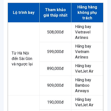
Hãng hàng
Tham khảo
Lộ trình bay
không phụ
giá thấp nhất
trách
Hãng bay
508,000đ
Vietravel
Airlines
Hãng bay
599,000đ
Vietnam
Từ Hà Nội
Airlines
đến Sài Gòn
và ngược lại
Hãng bay
890,000đ
VietJet Air
Hãng bay
909,000đ
Bamboo
Airways
Hãng bay
190,000đ
VietJet Air