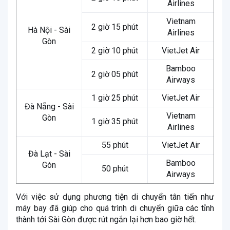
Airlines
Vietnam
2 giờ 15 phút
Hà Nội - Sài
Airlines
Gòn
2 giờ 10 phút
VietJet Air
Bamboo
2 giờ 05 phút
Airways
1 giờ 25 phút
VietJet Air
Đà Nẵng - Sài
Vietnam
Gòn
1 giờ 35 phút
Airlines
55 phút
VietJet Air
Đà Lạt - Sài
Bamboo
Gòn
50 phút
Airways
Với việc sử dụng phương tiện di chuyển tân tiến như
máy bay đã giúp cho quá trình di chuyển giữa các tỉnh
thành tới Sài Gòn được rút ngắn lại hơn bao giờ hết.