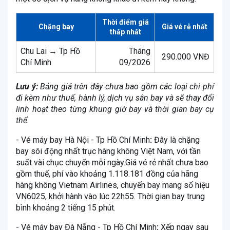
Thời điểm giá
Chặng bay
Giá vé rẻ nhất
thấp nhất
Chu Lai → Tp Hồ
Tháng
290.000 VNĐ
Chí Minh
09/2026
Lưu ý:
Bảng giá trên đây chưa bao gồm các loại chi phí
đi kèm như thuế, hành lý, dịch vụ sân bay và sẽ thay đổi
linh hoạt theo từng khung giờ bay và thời gian bay cụ
thể.
- Vé máy bay
Hà Nội - Tp Hồ Chí Minh
:
Đây là chặng
bay sôi động nhất trục hàng không Việt Nam, với tần
suất vài chục chuyến mỗi ngày.Giá vé rẻ nhất chưa bao
gồm thuế, phí vào khoảng 1.118.181 đồng của hãng
hàng không Vietnam Airlines, chuyến bay mang số hiệu
VN6025, khởi hành vào lúc 22h55. Thời gian bay trung
bình khoảng 2 tiếng 15 phút.
- Vé máy bay
Đà Nẵng - Tp Hồ Chí Minh
:
Xếp ngay sau