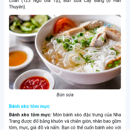
Loan (123 Ngô Gia Tự), Bún sứa Cây Bàng (6 Hàn
Thuyên).
Bún sứa
Bánh xèo tôm mực
Bánh xèo tôm mực:
Món bánh xèo đặc trưng của Nha
Trang được đổ bằng khuôn và chiên giòn, nhân bao gồm
tôm, mực, giá đỗ và nấm. Bạn có thể cuốn bánh xèo với