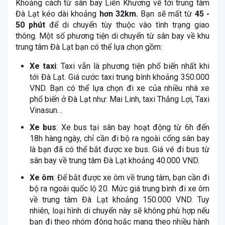
Khoảng cách từ sân bay Liên Khương về tới trung tâm
Đà Lạt kéo dài khoảng
hơn 32km.
Bạn sẽ mất từ
45 -
50 phút
để di chuyển tùy thuộc vào tình trạng giao
thông. Một số phương tiện di chuyển từ sân bay về khu
trung tâm Đà Lạt bạn có thể lựa chọn gồm:
Xe taxi
: Taxi vẫn là phương tiện phổ biến nhất khi
tới Đà Lạt. Giá cước taxi trung bình khoảng 350.000
VND. Bạn có thể lựa chọn đi xe của nhiều nhà xe
phổ biến ở Đà Lạt như: Mai Linh, taxi Thắng Lợi, Taxi
Vinasun…
Xe bus
: Xe bus tại sân bay hoạt động từ 6h đến
18h hàng ngày, chỉ cần đi bộ ra ngoài cổng sân bay
là bạn đã có thể bắt được xe bus. Giá vé đi bus từ
sân bay về trung tâm Đà Lạt khoảng 40.000 VND.
Xe ôm
: Để bắt được xe ôm về trung tâm, bạn cần đi
bộ ra ngoài quốc lộ 20. Mức giá trung bình đi xe ôm
về trung tâm Đà Lạt khoảng 150.000 VND. Tuy
nhiên, loại hình di chuyển này sẽ không phù hợp nếu
bạn đi theo nhóm đông hoặc mang theo nhiều hành