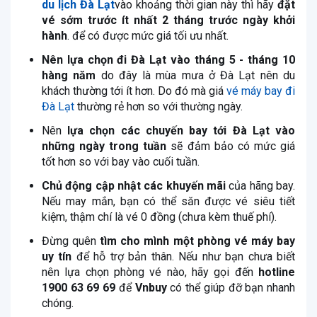
du lịch Đà Lạt
vào khoảng thời gian này thì hãy
đặt
vé sớm trước ít nhất 2 tháng trước ngày khởi
hành
. để có được mức giá tối ưu nhất.
Nên lựa chọn đi Đà Lạt vào tháng 5 - tháng 10
hàng năm
do đây là mùa mưa ở Đà Lạt nên du
khách thường tới ít hơn. Do đó mà giá
vé máy bay đi
Đà Lạt
thường rẻ hơn so với thường ngày.
Nên
lựa chọn các chuyến bay tới Đà Lạt vào
những ngày trong tuần
sẽ đảm bảo có mức giá
tốt hơn so với bay vào cuối tuần.
Chủ động cập nhật các khuyến mãi
của hãng bay.
Nếu may mắn, bạn có thể săn được vé siêu tiết
kiệm, thậm chí là vé 0 đồng (chưa kèm thuế phí).
Đừng quên
tìm cho mình một phòng vé máy bay
uy tín
để hỗ trợ bản thân. Nếu như bạn chưa biết
nên lựa chọn phòng vé nào, hãy gọi đến
hotline
1900 63 69 69
để
Vnbuy
có thể giúp đỡ bạn nhanh
chóng.