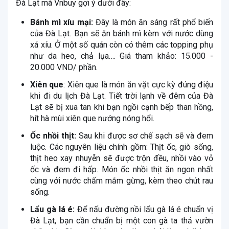
Đà Lạt mà Vnbuy gợi ý dưới đây:
Bánh mì xíu mại:
Đây là món ăn sáng rất phổ biến
của Đà Lạt. Bạn sẽ ăn bánh mì kèm với nước dùng
xá xíu. Ở một số quán còn có thêm các topping phụ
như da heo, chả lụa…. Giá tham khảo: 15.000 -
20.000 VND/ phần.
Xiên que
: Xiên que là món ăn vặt cực kỳ đúng điệu
khi đi du lịch Đà Lạt. Tiết trời lạnh về đêm của Đà
Lạt sẽ bị xua tan khi bạn ngồi cạnh bếp than hồng,
hít hà mùi xiên que nướng nóng hổi.
Ốc nhồi thịt:
Sau khi được sơ chế sạch sẽ và đem
luộc. Các nguyên liệu chính gồm: Thịt ốc, giò sống,
thịt heo xay nhuyễn sẽ được trộn đều, nhồi vào vỏ
ốc và đem đi hấp. Món ốc nhồi thịt ăn ngon nhất
cùng với nước chấm mắm gừng, kèm theo chút rau
sống.
Lẩu gà lá é:
Để nấu đường nồi lẩu gà lá é chuẩn vị
Đà Lạt, bạn cần chuẩn bị một con gà ta thả vườn