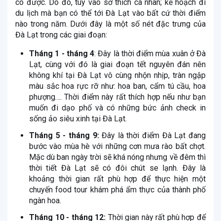
có được. Do đó, tùy vào sở thích cá nhân; kế hoạch đi
du lịch mà bạn có thể tới Đà Lạt vào bất cứ thời điểm
nào trong năm. Dưới đây là một số nét đặc trưng của
Đà Lạt trong các giai đoạn:
Tháng 1 - tháng 4
: Đây là thời điểm mùa xuân ở Đà
Lạt, cùng với đó là giai đoạn tết nguyên đán nên
không khí tại Đà Lạt vô cùng nhộn nhịp, tràn ngập
màu sắc hoa rực rỡ như: hoa ban, cẩm tú cầu, hoa
phượng…. Thời điểm này rất thích hợp nếu như bạn
muốn đi dạo phố và có những bức ảnh check in
sống ảo siêu xinh tại Đà Lạt.
Tháng 5 - tháng 9:
Đây là thời điểm Đà Lạt đang
bước vào mùa hè với những cơn mưa rào bất chợt.
Mặc dù ban ngày trời sẽ khá nóng nhưng về đêm thì
thời tiết Đà Lạt sẽ có đôi chút se lạnh. Đây là
khoảng thời gian rất phù hợp để thực hiện một
chuyến food tour khám phá ẩm thực của thành phố
ngàn hoa.
Tháng 10 - tháng 12:
Thời gian này rất phù hợp để