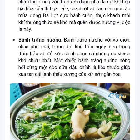
chắc thịt. Cùng với đó nước dùng phải là sự kết hợp
hài hòa của thịt gà, lá é, chanh ớt sẽ tạo nên món ăn
mùa đông Đà Lạt cực bánh cuốn, thực khách mỗi
khí thưởng thức sẽ khó mà quên được hương vị độc
lạ này.
Bánh tráng nướng
: Bánh tráng nướng với vỏ giòn,
nhân phô mai, trứng, bò khô béo ngậy bên trong
đảm bảo sẽ đủ sức chinh phục cả những du khách
khó chiều nhất. Một chiếc bánh tráng nướng nóng
hổi cùng một cốc sữa đậu chính là liều thuốc giúp
xua tan cái lạnh thấu xương của xứ sở ngàn hoa.