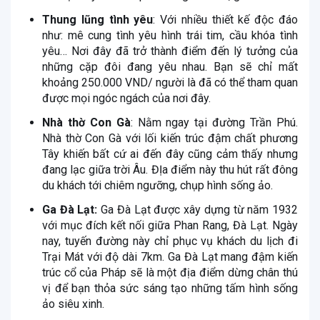
Thung lũng tình yêu
: Với nhiều thiết kế độc đáo
như: mê cung tình yêu hình trái tim, cầu khóa tình
yêu… Nơi đây đã trở thành điểm đến lý tưởng của
những cặp đôi đang yêu nhau. Bạn sẽ chỉ mất
khoảng 250.000 VND/ người là đã có thể tham quan
được mọi ngóc ngách của nơi đây.
Nhà thờ Con Gà
: Nằm ngay tại đường Trần Phú.
Nhà thờ Con Gà với lối kiến trúc đậm chất phương
Tây khiến bất cứ ai đến đây cũng cảm thấy nhưng
đang lạc giữa trời Âu. ĐỊa điểm này thu hút rất đông
du khách tới chiêm ngưỡng, chụp hình sống ảo.
Ga Đà Lạt:
Ga Đà Lạt được xây dựng từ năm 1932
với mục đích kết nối giữa Phan Rang, Đà Lạt. Ngày
nay, tuyến đường này chỉ phục vụ khách du lịch đi
Trại Mát với độ dài 7km. Ga Đà Lạt mang đậm kiến
trúc cổ của Pháp sẽ là một địa điểm dừng chân thú
vị để bạn thỏa sức sáng tạo những tấm hình sống
ảo siêu xinh.