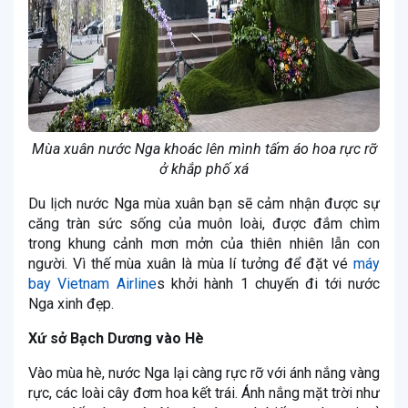
Mùa xuân nước Nga khoác lên mình tấm áo hoa rực rỡ
ở khắp phố xá
Du lịch nước Nga mùa xuân bạn sẽ cảm nhận được sự
căng tràn sức sống của muôn loài, được đắm chìm
trong khung cảnh mơn mởn của thiên nhiên lẫn con
người. Vì thế mùa xuân là mùa lí tưởng để đặt vé
máy
bay Vietnam Airline
s khởi hành 1 chuyến đi tới nước
Nga xinh đẹp.
Xứ sở Bạch Dương vào Hè
Vào mùa hè, nước Nga lại càng rực rỡ với ánh nắng vàng
rực, các loài cây đơm hoa kết trái. Ánh nắng mặt trời như