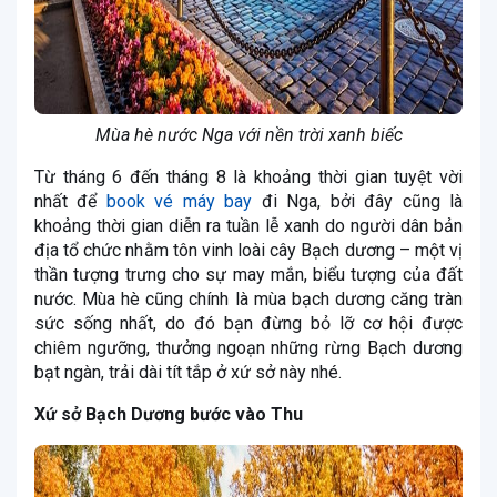
Mùa hè nước Nga với nền trời xanh biếc
Từ tháng 6 đến tháng 8 là khoảng thời gian tuyệt vời
nhất để
book vé máy bay
đi Nga, bởi đây cũng là
khoảng thời gian diễn ra tuần lễ xanh do người dân bản
địa tổ chức nhằm tôn vinh loài cây Bạch dương – một vị
thần tượng trưng cho sự may mắn, biểu tượng của đất
nước. Mùa hè cũng chính là mùa bạch dương căng tràn
sức sống nhất, do đó bạn đừng bỏ lỡ cơ hội được
chiêm ngưỡng, thưởng ngoạn những rừng Bạch dương
bạt ngàn, trải dài tít tắp ở xứ sở này nhé.
Xứ sở Bạch Dương bước vào Thu