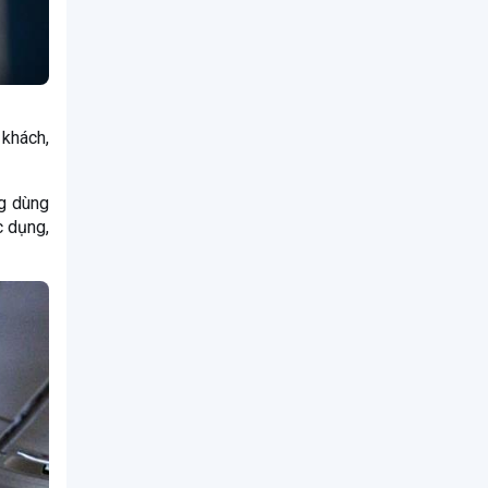
 khách,
ng dùng
c dụng,