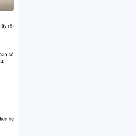
iấy rồi
bạn có
u:
liên hệ