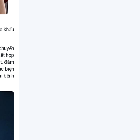
eo khẩu
 chuyến
kết hợp
ật, đảm
ác biện
ầm bệnh