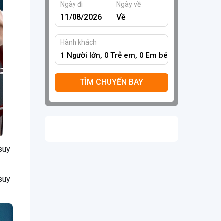
Ngày đi
Ngày về
Hành khách
1
Người lớn,
0
Trẻ em,
0
Em bé
TÌM CHUYẾN BAY
 suy
 suy