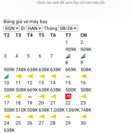
Click vào ảnh để xem địa chỉ trên bản đồ
Bảng giá vé máy bay
Đi
Tháng
T2
T3
T4
T5
T6
T7
CN
1
2
909K
909K
3
4
5
6
7
8
9
909K
748K
638K
638K
638K
669K
508K
10
11
12
13
14
15
16
508K
508K
669K
638K
638K
500K
508K
17
18
19
20
21
22
23
508K
510K
508K
638K
1,008K
1,069K
748K
24
25
26
27
28
29
30
638K