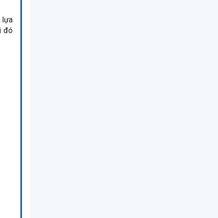
, lựa
ì đó