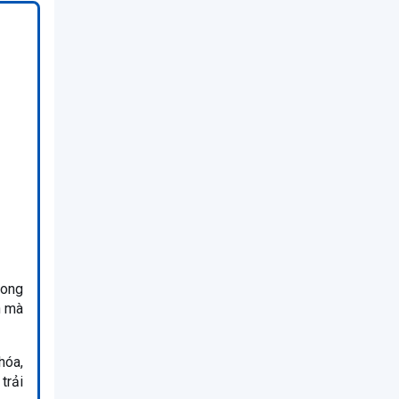
rong
h mà
hóa,
trải