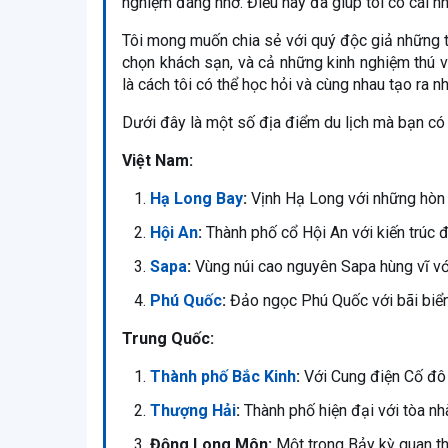
nghiệm đáng nhớ. Điều này đã giúp tôi có cái n
Tôi mong muốn chia sẻ với quý độc giả những t
chọn khách sạn, và cả những kinh nghiệm thú vị
là cách tôi có thể học hỏi và cùng nhau tạo ra 
Dưới đây là một số địa điểm du lịch mà bạn có
Việt Nam:
Hạ Long Bay
:
Vịnh Hạ Long với những hòn đ
Hội An
:
Thành phố cổ Hội An với kiến trúc đ
Sapa
:
Vùng núi cao nguyên Sapa hùng vĩ với
Phú Quốc
:
Đảo ngọc Phú Quốc với bãi biển 
Trung Quốc:
Thành phố Bắc Kinh
:
Với Cung điện Cố đô 
Thượng Hải
:
Thành phố hiện đại với tòa n
Động Long Môn:
Một trong Bảy kỳ quan th