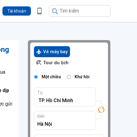
Tài khoản
ong
Vé máy bay
Tour du lịch
qua
Một chiều
Khứ hồi
 dịp
Từ
ợc gửi
Đến