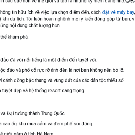
hìn sâu sắc hơn về thế giới và tạo ra những kỷ niệm đáng nhớ.😊🌏
hông tin hữu ích về việc lựa chọn điểm đến, cách
đặt vé máy bay
 khi du lịch. Tôi luôn hoan nghênh mọi ý kiến đóng góp từ bạn, v
những nội dung chất lượng hơn.
 thể khám phá:
ảo đá vôi nổi tiếng là một điểm đến tuyệt vời.
ộc đáo và phố cổ rực rỡ ánh đèn là nơi bạn không nên bỏ lỡ.
 cánh đồng bậc thang và vùng đất của các dân tộc thiểu số.
tuyệt đẹp và hệ thống resort sang trọng.
và Đại tường thành Trung Quốc.
hà cao ốc, khu mua sắm và đêm phố sôi động.
ế giới, nằm ở tỉnh Hà Nam.