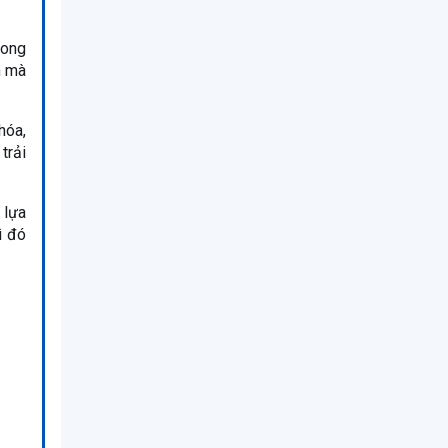
rong
h mà
hóa,
trải
, lựa
ì đó