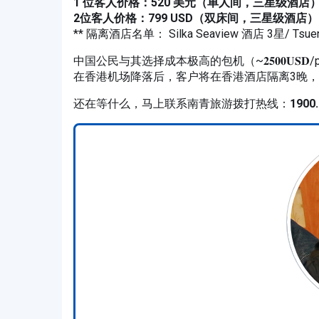
1 位客人价格：520 美元（单人间，三星级酒店
2位客人价格：799 USD（双床间，三星级酒店）
** 隔离酒店名单： Silka Seaview 酒店 3星/ Tsuen
中国公民与其选择成本极高的包机（~𝟐𝟓𝟎𝟎
在香港机场降落后，客户将在香港酒店隔离3晚
还在等什么，马上联系南青旅游拨打热线：
1900.