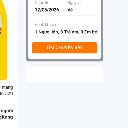
Ngày đi
Ngày về
Hành khách
1
Người lớn,
0
Trẻ em,
0
Em bé
TÌM CHUYẾN BAY
ời mang
 từ 520
 người
ngKong