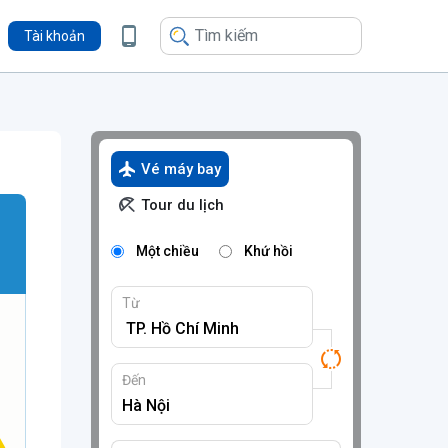
Tài khoản
Vé máy bay
Tour du lịch
Một chiều
Khứ hồi
Từ
Đến