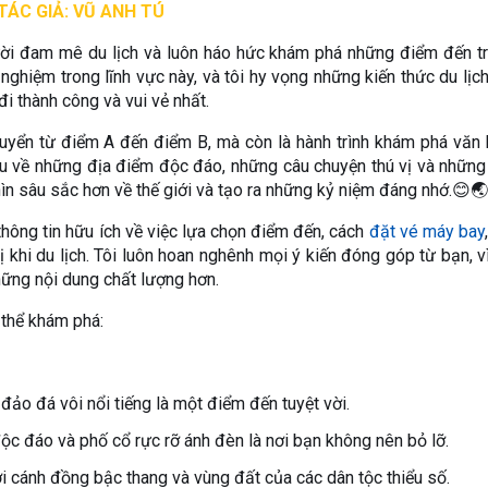
TÁC GIẢ: VŨ ANH TÚ
ười đam mê du lịch và luôn háo hức khám phá những điểm đến t
 nghiệm trong lĩnh vực này, và tôi hy vọng những kiến thức du lịc
i thành công và vui vẻ nhất.
 chuyển từ điểm A đến điểm B, mà còn là hành trình khám phá văn 
iểu về những địa điểm độc đáo, những câu chuyện thú vị và những 
hìn sâu sắc hơn về thế giới và tạo ra những kỷ niệm đáng nhớ.😊🌏
hông tin hữu ích về việc lựa chọn điểm đến, cách
đặt vé máy bay
 khi du lịch. Tôi luôn hoan nghênh mọi ý kiến đóng góp từ bạn, v
những nội dung chất lượng hơn.
 thể khám phá:
ảo đá vôi nổi tiếng là một điểm đến tuyệt vời.
ộc đáo và phố cổ rực rỡ ánh đèn là nơi bạn không nên bỏ lỡ.
 cánh đồng bậc thang và vùng đất của các dân tộc thiểu số.