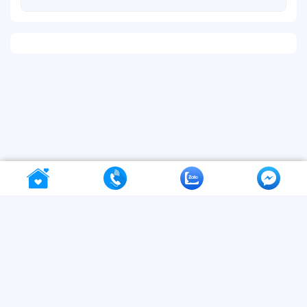
VNBuy - ứng dụng đặt vé máy bay
&
tour du lịch