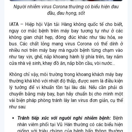
Người nhiễm virus Corona thường có biểu hiện đau
đầu, đau họng, sốt
IATA – Hiệp hội Vận tải Hàng không quốc tế cho biết,
nguy cơ mắc bệnh trên máy bay tương tự như ở các
không gian chật hẹp, đông đúc khác như tàu hỏa, xe
bus. Các chất lỏng mang virus Corona có thể dính ở
nhiều nơi trên máy bay mà người bệnh từng chạm vào
như tay vịn, ghế, nắp khoang hành lý phía trên, tay nắm
cửa nhà vệ sinh, khay đồ ăn, nắp bồn cầu, vòi nước…
Không chỉ vậy, môi trường trong khoang khách máy bay
thường khá khô với nhiệt độ thấp, được xem là điều kiện
lý tưởng để vi khuẩn tồn tại lâu dài. Nếu cần phải di
chuyển bằng máy bay, bạn hãy chuẩn bị cho mình một
vài biện pháp phòng tránh lây lan virus đơn giản, cụ thể
như sau:
Tránh tiếp xúc với người nghi nhiễm bệnh:
Bệnh
nhân viêm phổi tại Vũ Hán thường có các biểu hiện
giống với triệu chứng của bệnh hấp thông thường