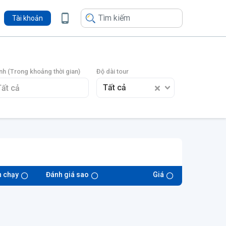
Tài khoản
nh (Trong khoảng thời gian)
Độ dài tour
Tất cả
n chạy
Đánh giá sao
Giá