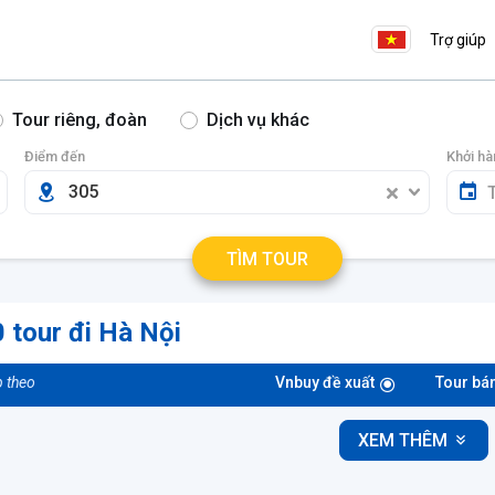
Trợ giúp
Tour riêng, đoàn
Dịch vụ khác
Điểm đến
Khởi hà
305
TÌM TOUR
 tour đi Hà Nội
 theo
Vnbuy đề xuất
Tour bá
XEM THÊM