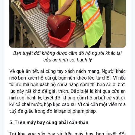
Bạn tuyệt đối không được cầm đồ hộ người khác tại
cửa an ninh soi hành lý
Về quê ăn tết, ai cũng tay xách nách mang. Người khác
nhờ bạn xách hộ cái gì, bạn nên khéo léo từ chối. Vì nếu
túi đồ mà bạn xách hộ chứa hàng cấm thì bạn sẽ bị bắt,
lúc này rất khó để giải thích. Đặc biệt là khi qua cửa an
ninh soi hành lý, tuyệt đối không cầm hộ ai bất cứ vật gì,
kể cả chai nước, hộp kẹo cao su. Vì chỉ cần một viên m.a
t.uý đá giấu trong đó là bạn bị phạm pháp.
5. Trên máy bay cũng phải cẩn thận
Tại khu vực sân bay và trên máy bay, bạn tuyệt đối