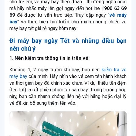
cho trẻ em, vé máy bay theo đoàn… thì đừng ngần ngại
mà hãy nhấc máy lên gọi ngay đến hotline
1900 63 69
69
để được tư vấn trực tiếp. Truy cập ngay "
vé máy
bay
" và thực hiện tìm kiếm cho mình những chiếc vé
máy bay tết giá rẻ ngay hôm nay.
Đi máy bay ngày Tết và những điều bạn
nên chú ý
1. Nên kiểm tra thông tin in trên vé
Khoảng 1, 2 ngày trước khi bay, bạn nên
kiểm tra vé
máy bay
của mình. Hãy nhìn vào vé xem tên hành khách
và thời gian bay đã chính xác chưa. Ví dụ, thiếu tên đệm
(tên lót) là rất phiền phức tại sân bay. Trong trường hợp
này, bạn cần nhanh chóng liên hệ với hãng hoặc đại lý
vé để xin bổ sung thêm tên vào.