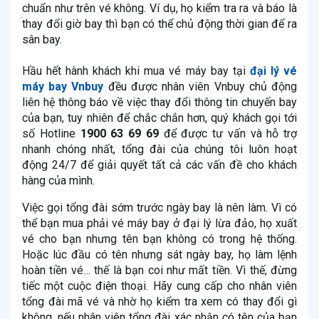
chuẩn như trên vé không. Ví dụ, họ kiểm tra ra và báo là
thay đổi giờ bay thì bạn có thể chủ động thời gian để ra
sân bay.
Hầu hết hành khách khi mua vé máy bay tại
đại lý vé
máy bay Vnbuy
đều được nhân viên Vnbuy chủ động
liên hệ thông báo về việc thay đổi thông tin chuyến bay
của bạn, tuy nhiên để chắc chắn hơn, quý khách gọi tới
số Hotline
1900 63 69 69
để được tư vấn và hỗ trợ
nhanh chóng nhất, tổng đài của chúng tôi luôn hoạt
động 24/7 để giải quyết tất cả các vấn đề cho khách
hàng của mình.
Việc gọi tổng đài sớm trước ngày bay là nên làm. Vì có
thể bạn mua phải vé máy bay ở đại lý lừa đảo, họ xuất
vé cho bạn nhưng tên bạn không có trong hệ thống.
Hoặc lúc đầu có tên nhưng sát ngày bay, họ làm lệnh
hoàn tiền vé… thế là bạn coi như mất tiền. Vì thế, đừng
tiếc một cuộc điện thoại. Hãy cung cấp cho nhân viên
tổng đài mã vé và nhờ họ kiểm tra xem có thay đổi gì
không, nếu nhân viên tổng đài xác nhận có tên của bạn