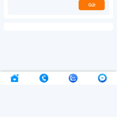
Gửi
VNBuy - ứng dụng đặt vé máy bay
&
tour du lịch