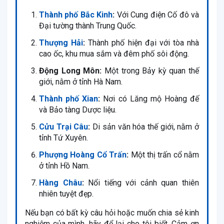
Thành phố Bắc Kinh
:
Với Cung điện Cố đô và
Đại tường thành Trung Quốc.
Thượng Hải
:
Thành phố hiện đại với tòa nhà
cao ốc, khu mua sắm và đêm phố sôi động.
Động Long Môn:
Một trong Bảy kỳ quan thế
giới, nằm ở tỉnh Hà Nam.
Thành phố Xian
:
Nơi có Lăng mộ Hoàng đế
và Bảo tàng Dược liệu.
Cửu Trại Câu
:
Di sản văn hóa thế giới, nằm ở
tỉnh Tứ Xuyên.
Phượng Hoàng Cổ Trấn
:
Một thị trấn cổ nằm
ở tỉnh Hồ Nam.
Hàng Châu
:
Nổi tiếng với cảnh quan thiên
nhiên tuyệt đẹp.
Nếu bạn có bất kỳ câu hỏi hoặc muốn chia sẻ kinh
nghiệm của mình, hãy để lại cho tôi biết. Cảm ơn