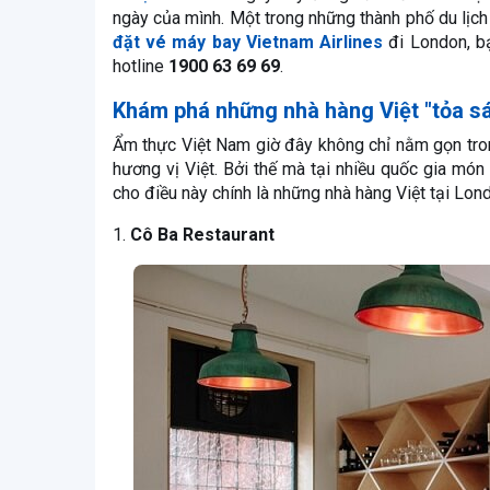
ngày của mình. Một trong những thành phố du lịc
đặt vé máy bay Vietnam Airlines
đi London, bạ
hotline
1900 63 69 69
.
Khám phá những nhà hàng Việt "tỏa sá
Ẩm thực Việt Nam giờ đây không chỉ nằm gọn tro
hương vị Việt. Bởi thế mà tại nhiều quốc gia món
cho điều này chính là những nhà hàng Việt tại Lon
1.
Cô Ba Restaurant