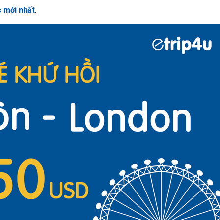
s mới nhất
.