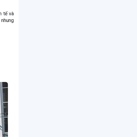
h tế và
i nhung