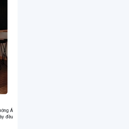
hướng Á
ây đều