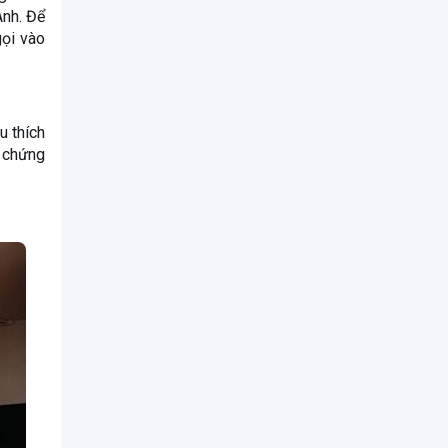
Anh. Để
ọi vào
u thích
h chứng