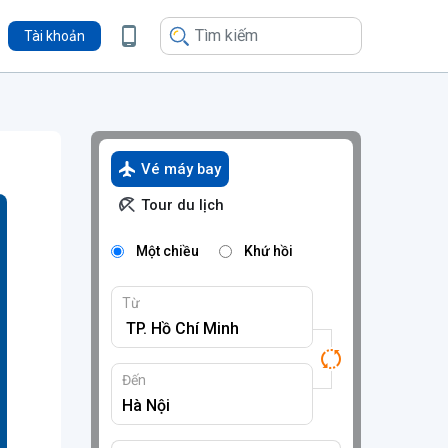
Tài khoản
Vé máy bay
Tour du lịch
Một chiều
Khứ hồi
Từ
Đến