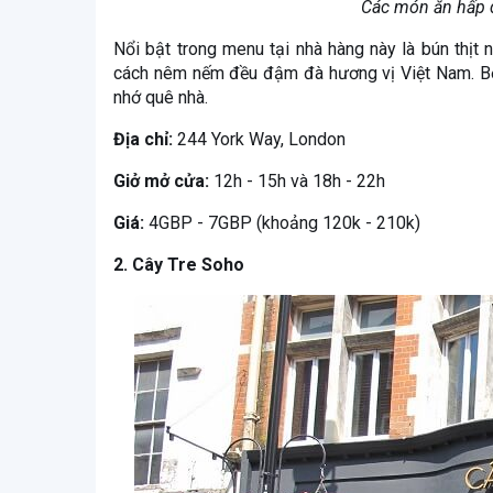
Các món ăn hấp d
Nổi bật trong menu tại nhà hàng này là bún thịt nư
cách nêm nếm đều đậm đà hương vị Việt Nam. Bởi
nhớ quê nhà.
Địa chỉ:
244 York Way, London
Giở mở cửa:
12h - 15h và 18h - 22h
Giá:
4GBP - 7GBP (khoảng 120k - 210k)
2. Cây Tre Soho