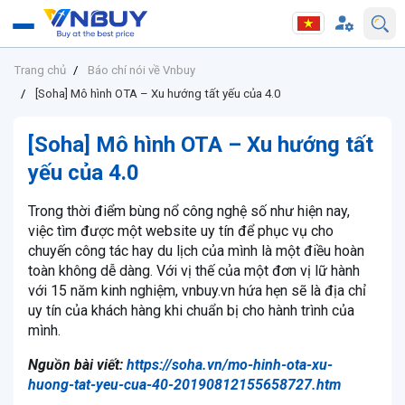
Trang chủ
Báo chí nói về Vnbuy
[Soha] Mô hình OTA – Xu hướng tất yếu của 4.0
[Soha] Mô hình OTA – Xu hướng tất
yếu của 4.0
Trong thời điểm bùng nổ công nghệ số như hiện nay,
việc tìm được một website uy tín để phục vụ cho
chuyến công tác hay du lịch của mình là một điều hoàn
toàn không dễ dàng. Với vị thế của một đơn vị lữ hành
với 15 năm kinh nghiệm, vnbuy.vn hứa hẹn sẽ là địa chỉ
uy tín của khách hàng khi chuẩn bị cho hành trình của
mình.
Nguồn bài viết:
https://soha.vn/mo-hinh-ota-xu-
huong-tat-yeu-cua-40-20190812155658727.htm