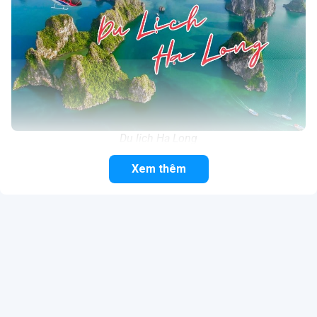
Du lịch Hạ Long
Giới thiệu về Hạ Long
Xem thêm
Du lịch Hạ Long
được biết đến như một bức tranh thủy mặc
tuyệt đẹp ở
Quảng Ninh
. Nơi đây thu hút hàng triệu lượt
khách mỗi năm, cả du khách trong và ngoài nước. Khi nhắc
đến những địa điểm du lịch hấp dẫn ở Việt Nam, Hạ Long
chắc chắn là địa điểm được nhiều du khách lựa chọn. Bởi
khung cảnh thiên nhiên tươi đẹp, hùng vĩ, độc đáo với nhiều
hang động, di tích lịch sử ấn tượng.
Vịnh Hạ Long
là một
trong những vịnh đẹp hàng đầu thế giới với khung cảnh thơ
mộng, thực sự là một kiệt tác của thiên nhiên.