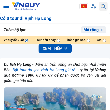
Có 0 tour đi Vịnh Hạ Long
Thêm bộ lọc:
Mở rộng
Vnbuy đề xuất
Tour bán chạy
Đánh giá sao
Giá
XEM THÊM
Du lịch Hạ Long
- điểm ăn trốn uống ăn chơi bậc nhất miền
Bắc.
Đặt tour du lịch vịnh Hạ Long giá rẻ
- uy tín tại
Vnbuy
qua hotline
1900 63 69 69
để nhận được vô vàn ưu đãi
giảm giá hấp dẫn!