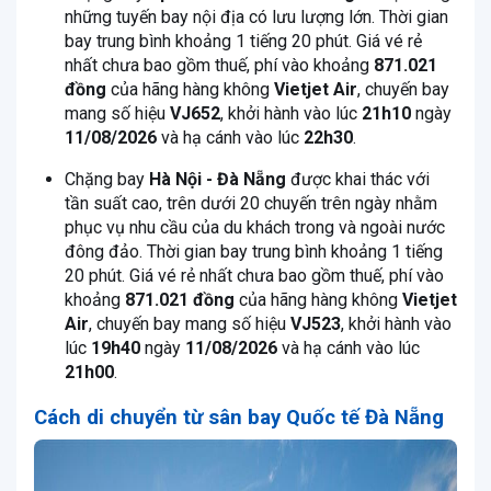
những tuyến bay nội địa có lưu lượng lớn. Thời gian
bay trung bình khoảng 1 tiếng 20 phút. Giá vé rẻ
nhất chưa bao gồm thuế, phí vào khoảng
871.021
đồng
của hãng hàng không
Vietjet Air
, chuyến bay
mang số hiệu
VJ652
, khởi hành vào lúc
21h10
ngày
11/08/2026
và hạ cánh vào lúc
22h30
.
Chặng bay
Hà Nội - Đà Nẵng
được khai thác với
tần suất cao, trên dưới 20 chuyến trên ngày nhằm
phục vụ nhu cầu của du khách trong và ngoài nước
đông đảo
. Thời gian bay trung bình khoảng 1 tiếng
20 phút. Giá vé rẻ nhất chưa bao gồm thuế, phí vào
khoảng
871.021 đồng
của hãng hàng không
Vietjet
Air
, chuyến bay mang số hiệu
VJ523
, khởi hành vào
lúc
19h40
ngày
11/08/2026
và hạ cánh vào lúc
21h00
.
Cách di chuyển từ sân bay Quốc tế Đà Nẵng