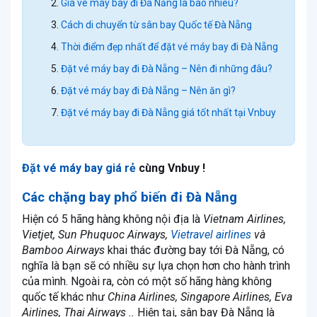
Giá vé máy bay đi Đà Nẵng là bao nhiêu?
Cách di chuyển từ sân bay Quốc tế Đà Nẵng
Thời điểm đẹp nhất để đặt vé máy bay đi Đà Nẵng
Đặt vé máy bay đi Đà Nẵng – Nên đi những đâu?
Đặt vé máy bay đi Đà Nẵng – Nên ăn gì?
Đặt vé máy bay đi Đà Nẵng giá tốt nhất tại Vnbuy
Đặt vé máy bay giá rẻ
cùng Vnbuy !
Các chặng bay phổ biến đi Đà Nẵng
Hiện có 5 hãng hàng không nội địa là
Vietnam Airlines,
Vietjet, Sun Phuquoc Airways,
Vietravel airlines
và
Bamboo Airways
khai thác đường bay tới Đà Nẵng, có
nghĩa là bạn sẽ có nhiều sự lựa chọn hơn cho hành trình
của mình. Ngoài ra, còn có một số hãng hàng không
quốc tế khác như
China Airlines, Singapore Airlines, Eva
Airlines, Thai Airways ..
Hiện tại, sân bay Đà Nẵng là