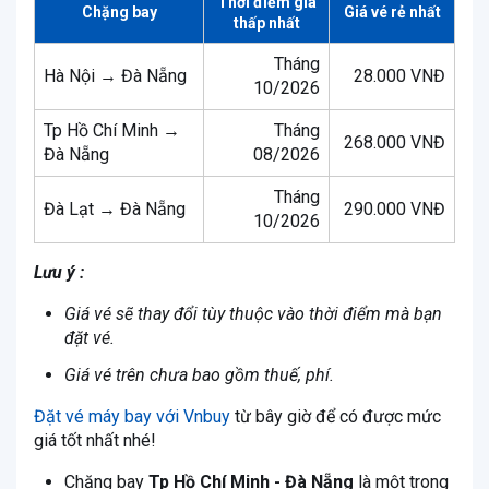
Thời điểm giá
Chặng bay
Giá vé rẻ nhất
thấp nhất
Tháng
Hà Nội → Đà Nẵng
28.000 VNĐ
10/2026
Tp Hồ Chí Minh →
Tháng
268.000 VNĐ
Đà Nẵng
08/2026
Tháng
Đà Lạt → Đà Nẵng
290.000 VNĐ
10/2026
Lưu ý :
Giá vé sẽ thay đổi tùy thuộc vào thời điểm mà bạn
đặt vé.
Giá vé trên chưa bao gồm thuế, phí.
Đặt vé máy bay với Vnbuy
từ bây giờ để có được mức
giá tốt nhất nhé!
Chặng bay
Tp Hồ Chí Minh - Đà Nẵng
là một trong