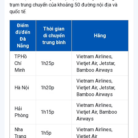
trạm trung chuyển của khoảng 50 đường nội địa và
quốc tế.
Điểm
Thời gian
đi/đến
di chuyển
Hãng
Đà
trung bình
Nẵng
TP.Hồ
Vietnam Airlines,
Chí
1h25p
Vietjet Air, Jetstar,
Minh
Bamboo Airways
Vietnam Airlines,
Hà Nội
1h20p
Vietjet Air, Jetstar,
Bamboo Airways
Vietnam Airlines,
Hải
1h15p
Vietjet Air, Bamboo
Phòng
Airways
Nha
Vietnam Airlines,
1h5p
Trang
Vietjet Air