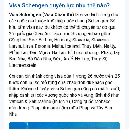
Visa Schengen quyền lực như thế nào?
Visa Schengen (Visa Châu Âu)
là visa dành riêng cho
các quốc gia thuộc khối hiệp ước chung Schengen. Sở
hữu tấm visa này, du khách có thể di chuyển tự do qua
26 quốc gia Châu Âu. Các nước Schengen bao gồm:
Cộng hòa Séc, Ba Lan, Hungary, Slovakia, Slovenia,
Latvia, Litva, Estonia, Malta, Iceland, Thụy Điển, Na Uy,
Phần Lan, Đan Mạch, Hà Lan, Bỉ, Luxembourg, Pháp, Tây
Ban Nha, Bồ Đào Nha, Đức, Áo, Ý, Hy Lạp, Thụy Sĩ,
Liechtenstein.
Chỉ cần xin thành công visa của 1 trong 26 nước trên, 25
nước còn lại sẽ mở rộng cửa chào đón du khách ghé
thăm. Không chỉ vậy, visa Schengen cũng có giá trị xuất,
nhập cảnh tại các vương quốc nhỏ và vùng lãnh thổ như
Vatican & San Marino (thuộc Ý), Công quốc Monaco
nằm trong Pháp, Andorra nằm giữa Pháp và Tây Ban
Nha.