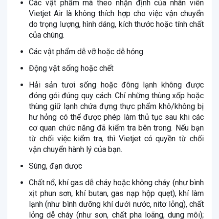
Các vật phẩm mà theo nhận định của nhân viên
Vietjet Air là không thích hợp cho việc vận chuyển
do trọng lượng, hình dáng, kích thước hoặc tính chất
của chúng.
Các vật phẩm dễ vỡ hoặc dễ hỏng.
Động vật sống hoặc chết
Hải sản tươi sống hoặc đông lạnh không được
đóng gói đúng quy cách. Chỉ những thùng xốp hoặc
thùng giữ lạnh chứa đựng thực phẩm khô/không bị
hư hỏng có thể được phép làm thủ tục sau khi các
cơ quan chức năng đã kiểm tra bên trong. Nếu bạn
từ chối việc kiểm tra, thì Vietjet có quyền từ chối
vận chuyển hành lý của bạn.
Súng, đạn dược
Chất nổ, khí gas dễ cháy hoặc không cháy (như bình
xịt phun sơn, khí butan, gas nạp hộp quẹt), khí làm
lạnh (như bình dưỡng khí dưới nước, nitơ lỏng), chất
lỏng dễ cháy (như sơn, chất pha loãng, dung môi);