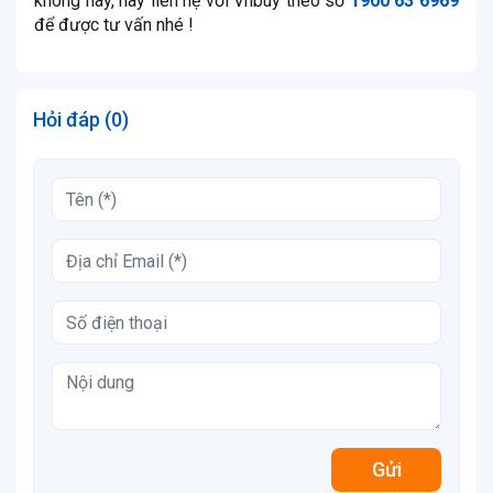
không này, hãy liên hệ với Vnbuy theo số
1900 63 6969
để được tư vấn nhé !
Hỏi đáp (0)
Gửi