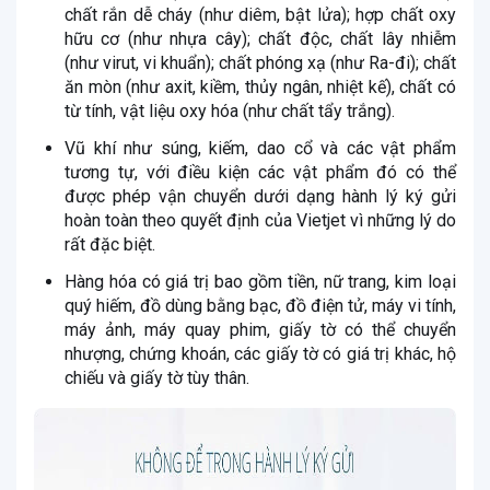
chất rắn dễ cháy (như diêm, bật lửa); hợp chất oxy
hữu cơ (như nhựa cây); chất độc, chất lây nhiễm
(như virut, vi khuẩn); chất phóng xạ (như Ra-đi); chất
ăn mòn (như axit, kiềm, thủy ngân, nhiệt kế), chất có
từ tính, vật liệu oxy hóa (như chất tẩy trắng).
Vũ khí như súng, kiếm, dao cổ và các vật phẩm
tương tự, với điều kiện các vật phẩm đó có thể
được phép vận chuyển dưới dạng hành lý ký gửi
hoàn toàn theo quyết định của Vietjet vì những lý do
rất đặc biệt.
Hàng hóa có giá trị bao gồm tiền, nữ trang, kim loại
quý hiếm, đồ dùng bằng bạc, đồ điện tử, máy vi tính,
máy ảnh, máy quay phim, giấy tờ có thể chuyển
nhượng, chứng khoán, các giấy tờ có giá trị khác, hộ
chiếu và giấy tờ tùy thân.