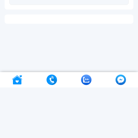
VNBuy - ứng dụng đặt vé máy bay
&
tour du lịch