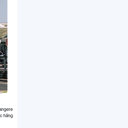
Mangere
ác hãng