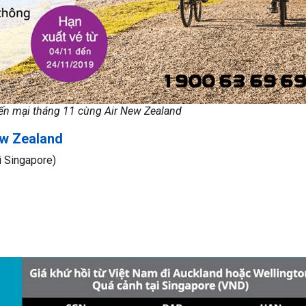
n mại tháng 11 cùng Air New Zealand
ew Zealand
i Singapore)