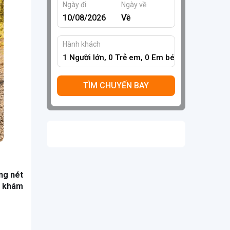
Ngày đi
Ngày về
Hành khách
1
Người lớn,
0
Trẻ em,
0
Em bé
TÌM CHUYẾN BAY
ng nét
n khám