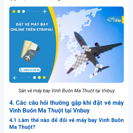
Săn vé máy bay Vinh Buôn Ma Thuột tại Vnbuy
4. Các câu hỏi thường gặp khi đặt vé máy
Vinh Buôn Ma Thuột tại Vnbuy
4.1 Làm thế nào để đổi vé máy bay Vinh Buôn
Ma Thuột?